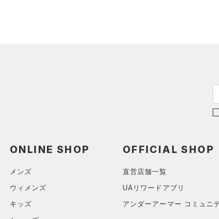
アクセサリー
すべてのボトムス
シューズ
すべてのアクセサリー
（0）
レギンス&タイツ
すべてのシューズ
（0）
バックパック
（4）
ショートパンツ
サイズ
（1）
スポーツシューズ
ショルダー＆トートバッグ
（0）
パンツ(ロングパンツ)
（0）
YXS(120cm)
カラー
（0）
スパイク
（0）
スウェット＆フリース
YS(130cm)
（0）
サックパック
（1）
スポーツスタイルシューズ
（0）
アンダーウェア
YM(140cm)
（0）
ウェストバッグ
（0）
サンダル
（0）
ブラック
スカート
ホワイト
ブラウン
グリーン
YL(150cm)
（0）
ダッフルバッグ
（0）
YXL(160cm)
スイムウェア
（0）
キャップ＆ビーニー
XS
ブルー
パープル
レッド
イエロー
（0）
ベルト
ONLINE SHOP
OFFICIAL SHOP
S
（0）
グローブ・手袋
M
メンズ
直営店舗一覧
オレンジ
その他
（0）
アイウェア
L
ウィメンズ
UAリワードアプリ
リストバンド＆ヘッドバンド
XL
価格
キッズ
アンダーアーマー コミュニ
（0）
2XL