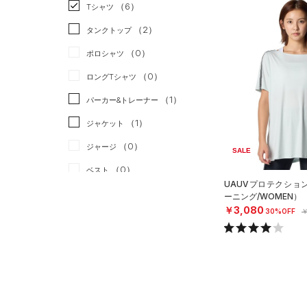
スポーツスタイル
（0）
（6）
Tシャツ
アメリカンフットボール
（2）
タンクトップ
（0）
（0）
ポロシャツ
サッカー
（0）
（0）
ロングTシャツ
リカバリー
（0）
（1）
パーカー&トレーナー
その他
（0）
（1）
ジャケット
（0）
ジャージ
SALE
（0）
ベスト
UAUVプロテクショ
（0）
ダウン・コート
ーニング/WOMEN）
￥3,080
30%OFF
￥
（0）
スポーツブラ
（0）
セットアップ
（0）
スイムウェア
ボトムス