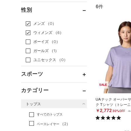
6件
通常価格
（0）
性別
セール
（6）
メンズ
（0）
ウィメンズ
（6）
ボーイズ
（0）
ガールズ
（1）
ユニセックス
（0）
スポーツ
SALE
ベースボール
（0）
カテゴリー
バスケットボール
（0）
UAテック オーバー
トップス
ク Tシャツ（トレーニ
ゴルフ
（0）
￥2,772
30%OFF
￥
トレーニング
すべてのトップス
（6）
ランニング
（0）
（2）
ベースレイヤー