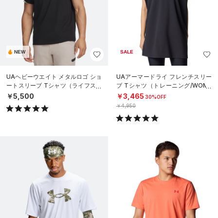
NEW
SALE
UAヘビーウエイト メタルロゴ ショ
UAアーマードライ フレンチスリー
ートスリーブ Tシャツ（ライフスタ
ブ Tシャツ（トレーニング/WOME
イル/MEN）
N）
￥5,500
￥3,465
30%OFF
￥4,950