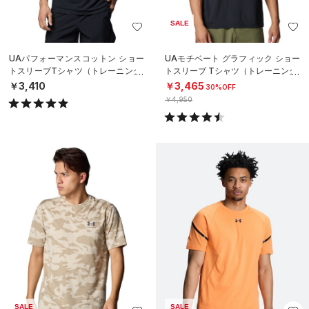
SALE
UAパフォーマンスコットン ショー
UAモチベート グラフィック ショー
トスリーブTシャツ（トレーニング/
トスリーブ Tシャツ（トレーニング/
MEN）
MEN）
￥3,410
￥3,465
30%OFF
￥4,950
SALE
SALE