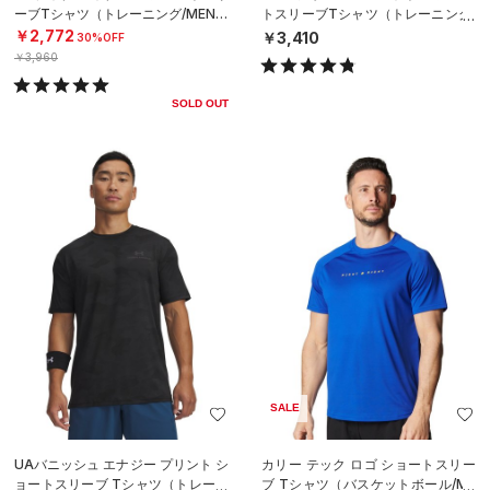
ーブTシャツ（トレーニング/MEN）
トスリーブTシャツ（トレーニング/
MEN）
￥2,772
￥3,410
30%OFF
￥3,960
SOLD OUT
SALE
UAバニッシュ エナジー プリント シ
カリー テック ロゴ ショートスリー
ョートスリーブ Tシャツ（トレーニ
ブ Tシャツ（バスケットボール/ME