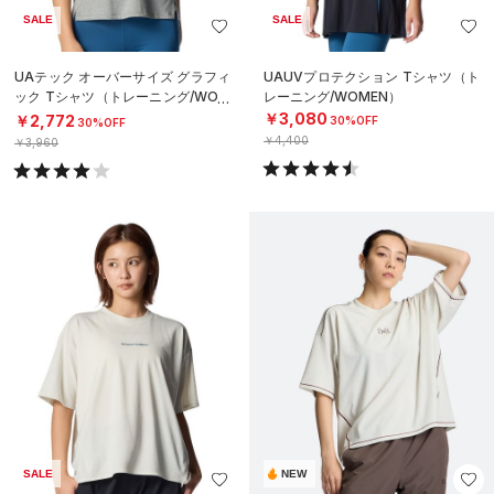
SALE
SALE
UAテック オーバーサイズ グラフィ
UAUVプロテクション Tシャツ（ト
ック Tシャツ（トレーニング/WOM
レーニング/WOMEN）
EN）
￥3,080
￥2,772
30%OFF
30%OFF
￥4,400
￥3,960
SALE
NEW