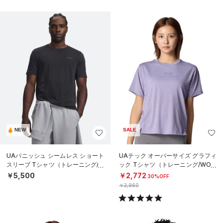
NEW
SALE
UAバニッシュ シームレス ショート
UAテック オーバーサイズ グラフィ
スリーブ Tシャツ（トレーニング/M
ック Tシャツ（トレーニング/WOM
EN）
EN）
￥5,500
￥2,772
30%OFF
￥3,960