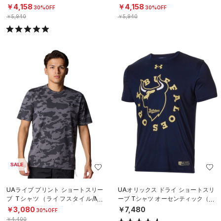
￥4,158
￥4,158
30%OFF
30%OFF
￥5,940
￥5,940
SALE
UAライブ プリント ショートスリー
UAオリックス ドライ ショートスリ
ブ Tシャツ（ライフスタイル/ME
ーブ Tシャツ オーセンティック（ベ
N）
ースボール/MEN）
￥3,080
￥7,480
30%OFF
￥4,400