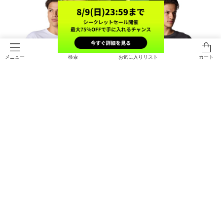
検索
お気に入りリスト
カート
メニュー
SALE
SALE
UAヘビーウエイト グラフィック シ
UAヘビーウエイト ウォッシュド シ
ョートスリーブ Tシャツ（ライフス
ョートスリーブ Tシャツ（ライフス
タイル/MEN）
タイル/MEN）
￥3,465
￥4,851
30%OFF
30%OFF
￥4,950
￥6,930