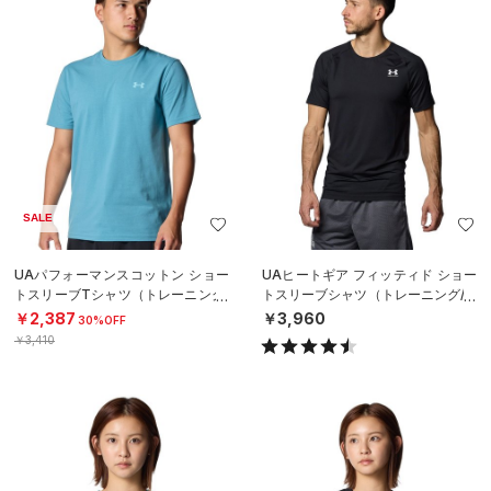
SALE
UAパフォーマンスコットン ショー
UAヒートギア フィッティド ショー
トスリーブTシャツ（トレーニング/
トスリーブシャツ（トレーニング/M
MEN）
EN）
￥2,387
￥3,960
30%OFF
￥3,410