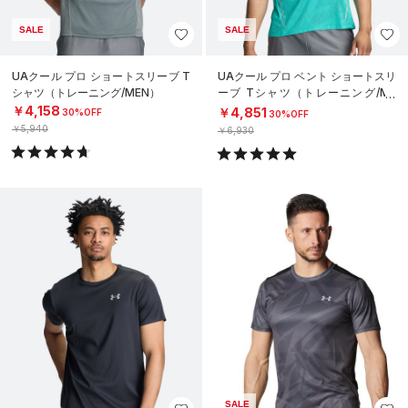
SALE
SALE
UAクール プロ ショートスリーブ T
UAクール プロ ベント ショートスリ
シャツ（トレーニング/MEN）
ーブ Tシャツ（トレーニング/ME
N）
￥4,158
￥4,851
30%OFF
30%OFF
￥5,940
￥6,930
SALE