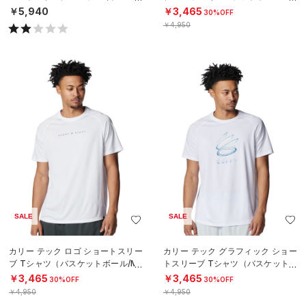
ング/MEN）
N）
￥5,940
￥3,465
30%OFF
￥4,950
SALE
SALE
カリー テック ロゴ ショートスリー
カリー テック グラフィック ショー
ブ Tシャツ（バスケットボール/ME
トスリーブ Tシャツ（バスケットボ
N）
ール/MEN）
￥3,465
￥3,465
30%OFF
30%OFF
￥4,950
￥4,950