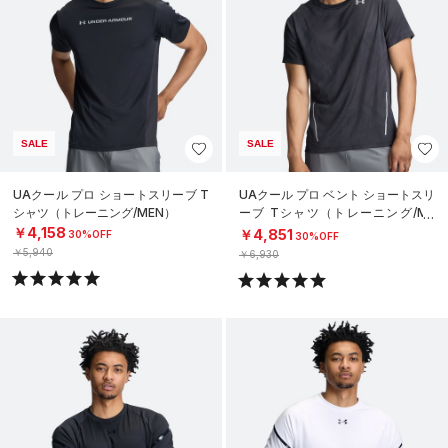
SALE
SALE
UAクール プロ ショートスリーブ T
UAクール プロ ベント ショートスリ
シャツ（トレーニング/MEN）
ーブ Tシャツ（トレーニング/ME
N）
￥4,158
￥4,851
30%OFF
30%OFF
￥5,940
￥6,930