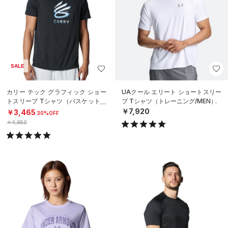
SALE
カリー テック グラフィック ショー
UAクール エリート ショートスリー
トスリーブ Tシャツ（バスケットボ
ブ Tシャツ（トレーニング/MEN）
ール/MEN）
￥7,920
￥3,465
30%OFF
￥4,950