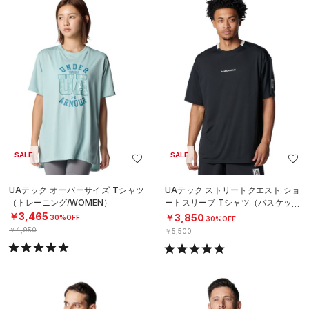
SALE
SALE
UAテック オーバーサイズ Tシャツ
UAテック ストリートクエスト ショ
（トレーニング/WOMEN）
ートスリーブ Tシャツ（バスケット
ボール/MEN）
￥3,465
￥3,850
30%OFF
30%OFF
￥4,950
￥5,500