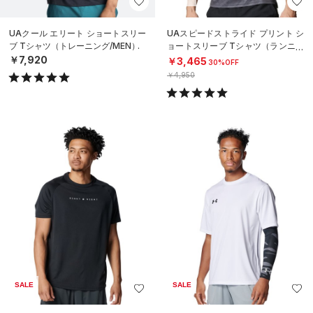
UAクール エリート ショートスリー
UAスピードストライド プリント シ
ブ Tシャツ（トレーニング/MEN）
ョートスリーブ Tシャツ（ランニン
グ/MEN）
￥7,920
￥3,465
30%OFF
￥4,950
SALE
SALE