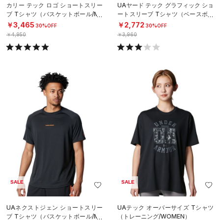
カリー テック ロゴ ショートスリー
UAヤード テック グラフィック ショ
ブ Tシャツ（バスケットボール/ME
ートスリーブ Tシャツ（ベースボー
N）
ル/MEN）
￥3,465
￥2,772
30%OFF
30%OFF
￥4,950
￥3,960
SALE
SALE
UAネクストジェン ショートスリー
UAテック オーバーサイズ Tシャツ
ブ Tシャツ（バスケットボール/ME
（トレーニング/WOMEN）