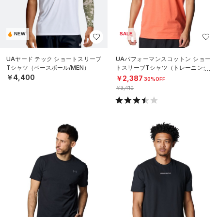
NEW
SALE
UAヤード テック ショートスリーブ
UAパフォーマンスコットン ショー
Tシャツ（ベースボール/MEN）
トスリーブTシャツ（トレーニング/
MEN）
￥4,400
￥2,387
30%OFF
￥3,410