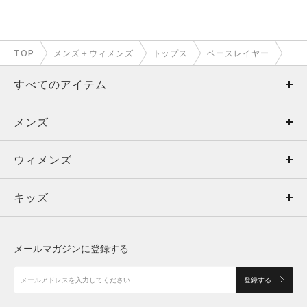
TOP
メンズ＋ウィメンズ
トップス
ベースレイヤー
すべてのアイテム
メンズ
メンズ
ウィメンズ
トップス
ウィメンズ
キッズ
トップス
ボトムス
キッズ
トップス
ボトムス
シューズ
シューズ
メールマガジンに登録する
ボトムス
シューズ
アクセサリー
アクセサリー
登録する