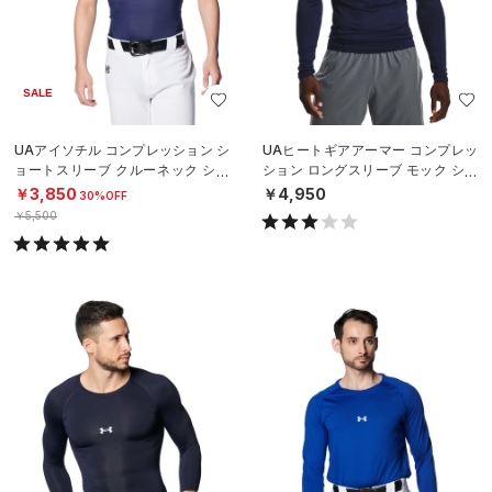
SALE
UAアイソチル コンプレッション シ
UAヒートギアアーマー コンプレッ
ョートスリーブ クルーネック シャ
ション ロングスリーブ モック シャ
ツ（ベースボール/MEN）
ツ（トレーニング/MEN）
￥3,850
￥4,950
30%OFF
￥5,500