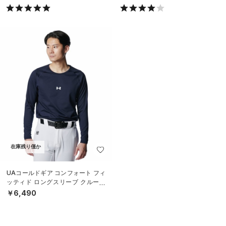
在庫残り僅か
UAコールドギア コンフォート フィ
ッティド ロングスリーブ クルーネ
ック シャツ（ベースボール/MEN）
￥6,490