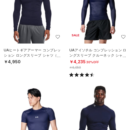
SALE
UAヒートギアアーマー コンプレッ
UAアイソチル コンプレッション ロ
ション ロングスリーブ シャツ（ト
ングスリーブ クルーネック シャツ
レーニング/MEN）
（ベースボール/MEN）
￥4,950
￥4,235
30%OFF
￥6,050