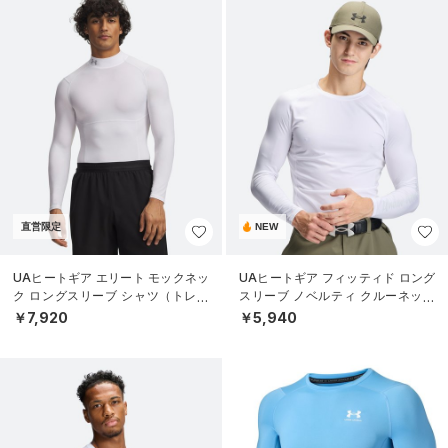
直営限定
NEW
UAヒートギア エリート モックネッ
UAヒートギア フィッティド ロング
ク ロングスリーブ シャツ（トレー
スリーブ ノベルティ クルーネック
ニング/MEN）
シャツ（ゴルフ/MEN）
￥7,920
￥5,940