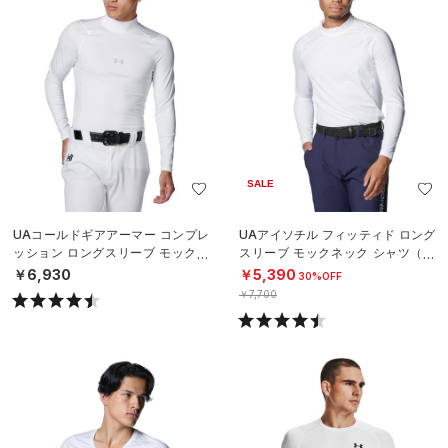
SALE
UAコールドギアアーマー コンプレ
UAアイソチル フィッティド ロング
ッション ロングスリーブ モックネ
スリーブ モックネック シャツ（ゴ
ック シャツ（ベースボール/MEN）
ルフ/MEN）
￥6,930
￥5,390
30%OFF
￥7,700