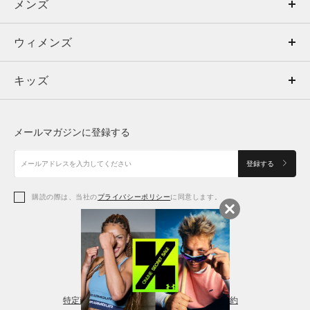
メンズ
メンズ
ウィメンズ
トップス
ウィメンズ
キッズ
トップス
ボトムス
キッズ
トップス
ボトムス
シューズ
シューズ
メールマガジンに登録する
ボトムス
シューズ
アクセサリー
アクセサリー
登録する
シューズ
アクセサリー
購読の際は、当社の
プライバシーポリシー
に同意します。
アクセサリー
スポーツブラ
レギンス＆タイツ
特定商取引法に基づく通販の表記
会員規約