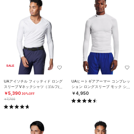
SALE
UAアイソチル フィッティド ロング
UAヒートギアアーマー コンプレッ
スリーブ Vネックシャツ（ゴルフ/M
ション ロングスリーブ モック シャ
EN）
ツ（トレーニング/MEN）
￥5,390
￥4,950
30%OFF
￥7,700