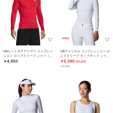
SALE
UAヒートギアアーマー コンプレッ
UAアイソチル コンプレッション ロ
ション ロングスリーブ シャツ（ト
ングスリーブ モックネック シャツ
レーニング/MEN）
（ゴルフ/WOMEN）
￥4,950
￥5,390
30%OFF
￥7,700