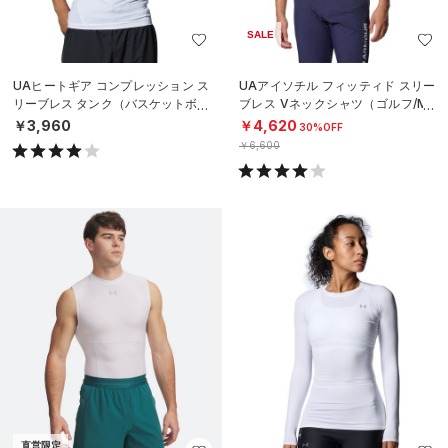
SALE
UAヒートギア コンプレッション ス
UAアイソチル フィッティド スリー
リーブレス タンク（バスケットボー
ブレス Vネックシャツ（ゴルフ/ME
ル/MEN）
N）
￥3,960
￥4,620
30%OFF
￥6,600
直営限定