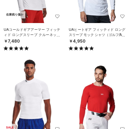
在庫残り僅か
UAコールドギアアーマー フィッテ
UAヒートギア フィッティド ロング
ィド ロングスリーブ クルーネック
スリーブ モック シャツ（ゴルフ/ME
シャツ（トレーニング/MEN）
N）
￥7,480
￥4,950
SALE