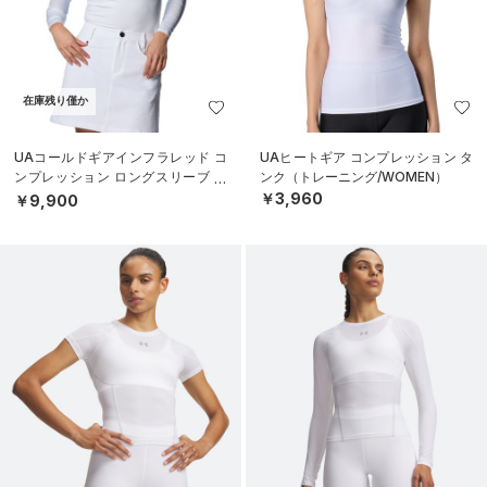
在庫残り僅か
UAコールドギアインフラレッド コ
UAヒートギア コンプレッション タ
ンプレッション ロングスリーブ モ
ンク（トレーニング/WOMEN）
ックネック シャツ（ゴルフ/WOME
￥3,960
￥9,900
N）