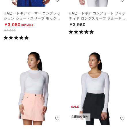
UAヒートギアアーマー コンプレッ
UAヒートギア コンフォート フィッ
ション ショートスリーブ モックネ
ティド ロングスリーブ クルーネッ
ック シャツ（トレーニング/MEN）
ク シャツ（ベースボール/MEN）
￥3,080
￥3,960
30%OFF
￥4,400
SALE
在庫残り僅か