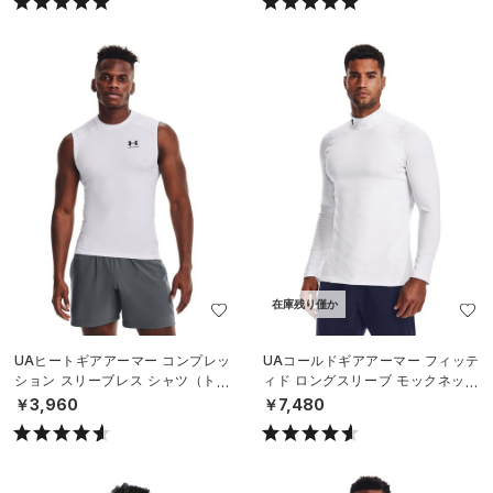
在庫残り僅か
UAヒートギアアーマー コンプレッ
UAコールドギアアーマー フィッテ
ション スリーブレス シャツ（トレ
ィド ロングスリーブ モックネック
ーニング/MEN）
シャツ（トレーニング/MEN）
￥3,960
￥7,480