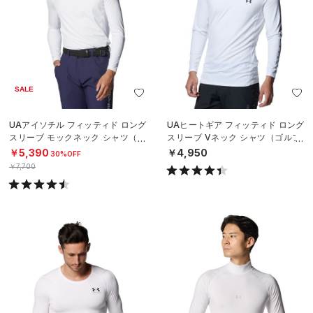
SALE
UAアイソチル フィッティド ロング
UAヒートギア フィッティド ロング
スリーブ モックネック シャツ（ゴ
スリーブ Vネック シャツ（ゴルフ/
ルフ/MEN）
MEN）
￥5,390
￥4,950
30%OFF
￥7,700