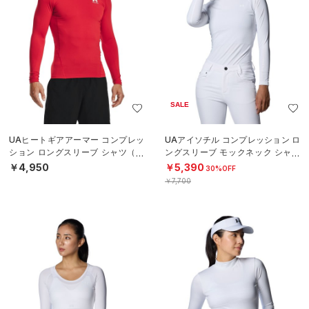
SALE
UAヒートギアアーマー コンプレッ
UAアイソチル コンプレッション ロ
ション ロングスリーブ シャツ（ト
ングスリーブ モックネック シャツ
レーニング/MEN）
（ゴルフ/WOMEN）
￥4,950
￥5,390
30%OFF
￥7,700