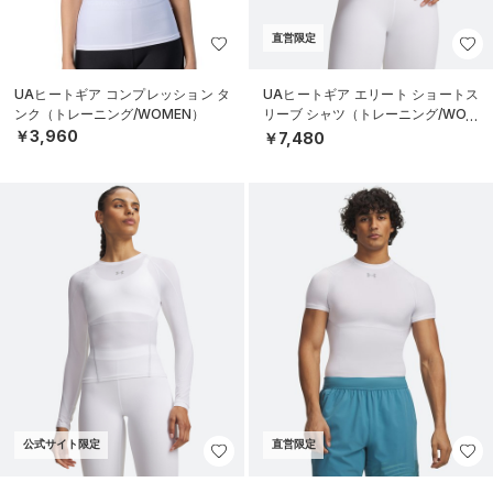
直営限定
UAヒートギア コンプレッション タ
UAヒートギア エリート ショートス
ンク（トレーニング/WOMEN）
リーブ シャツ（トレーニング/WOM
EN）
￥3,960
￥7,480
公式サイト限定
直営限定