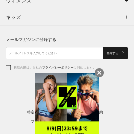
ウィメンズ
トップス
ウィメンズ
キッズ
トップス
ボトムス
キッズ
トップス
ボトムス
シューズ
シューズ
メールマガジンに登録する
ボトムス
シューズ
アクセサリー
アクセサリー
登録する
シューズ
アクセサリー
購読の際は、当社の
プライバシーポリシー
に同意します。
アクセサリー
スポーツブラ
レギンス＆タイツ
特定商取引法に基づく通販の表記
会員規約
プライバシーポリシー