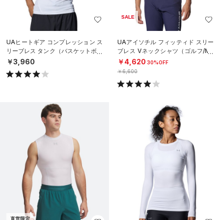
SALE
UAヒートギア コンプレッション ス
UAアイソチル フィッティド スリー
リーブレス タンク（バスケットボー
ブレス Vネックシャツ（ゴルフ/ME
ル/MEN）
N）
￥3,960
￥4,620
30%OFF
￥6,600
直営限定