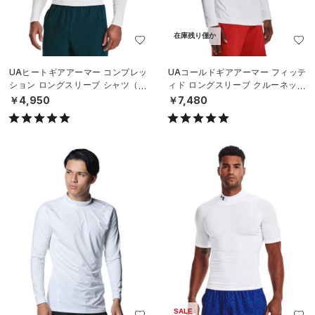
在庫残り僅か
UAヒートギアアーマー コンプレッ
UAコールドギアアーマー フィッテ
ション ロングスリーブ シャツ（ト
ィド ロングスリーブ クルーネック
レーニング/MEN）
シャツ（トレーニング/MEN）
￥4,950
￥7,480
SALE