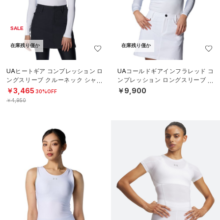
SALE
在庫残り僅か
在庫残り僅か
UAヒートギア コンプレッション ロ
UAコールドギアインフラレッド コ
ングスリーブ クルーネック シャツ
ンプレッション ロングスリーブ モ
（ゴルフ/WOMEN）
ックネック シャツ（ゴルフ/WOME
￥3,465
￥9,900
30%OFF
N）
￥4,950