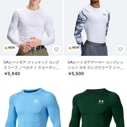
NEW
NEW
UAヒートギア フィッティド ロング
UAヒートギアアーマー コンプレッ
スリーブ ノベルティ クルーネック
ション カモ ロングスリーブ シャツ
シャツ（ゴルフ/MEN）
（トレーニング/MEN）
￥5,940
￥5,500