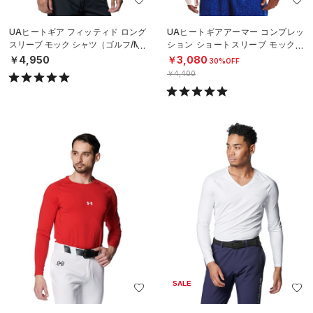
UAヒートギア フィッティド ロング
UAヒートギアアーマー コンプレッ
スリーブ モック シャツ（ゴルフ/ME
ション ショートスリーブ モックネ
N）
ック シャツ（トレーニング/MEN）
￥4,950
￥3,080
30%OFF
￥4,400
SALE