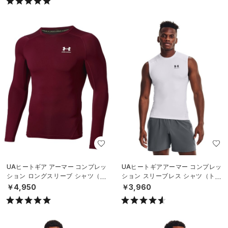
UAヒートギア アーマー コンプレッ
UAヒートギアアーマー コンプレッ
ション ロングスリーブ シャツ（ト
ション スリーブレス シャツ（トレ
レーニング/MEN）
ーニング/MEN）
￥4,950
￥3,960