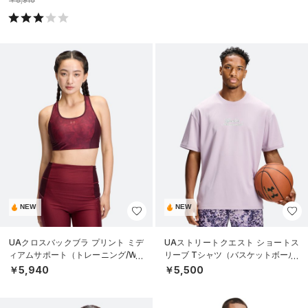
￥8,910
NEW
NEW
UAクロスバックブラ プリント ミデ
UAストリートクエスト ショートス
ィアムサポート（トレーニング/WO
リーブ Tシャツ（バスケットボール/
MEN）
MEN）
￥5,940
￥5,500