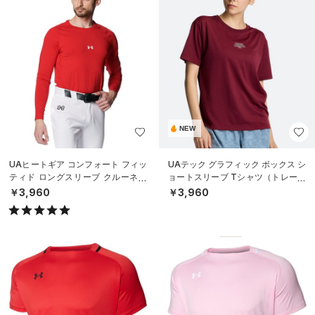
NEW
UAヒートギア コンフォート フィッ
UAテック グラフィック ボックス シ
ティド ロングスリーブ クルーネッ
ョートスリーブ Tシャツ（トレーニ
ク シャツ（ベースボール/MEN）
ング/WOMEN）
￥3,960
￥3,960