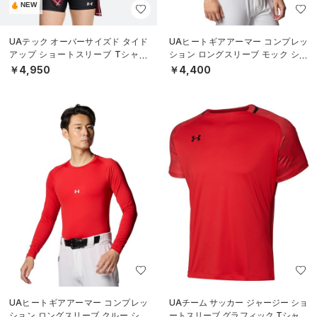
NEW
UAテック オーバーサイズド タイド
UAヒートギアアーマー コンプレッ
アップ ショートスリーブ Tシャツ
ション ロングスリーブ モック シャ
（トレーニング/WOMEN）
ツ（ベースボール/MEN）
￥4,950
￥4,400
UAヒートギアアーマー コンプレッ
UAチーム サッカー ジャージー ショ
ション ロングスリーブ クルー シャ
ートスリーブ グラフィック Tシャツ