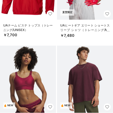
直営限定
UAチーム ピステ トップス（トレー
UAヒートギア エリート ショートス
ニング/UNISEX）
リーブ シャツ（トレーニング/ME
N）
￥7,700
￥7,480
NEW
NEW