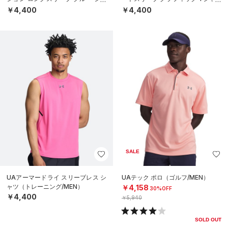
ツ（ベースボール/MEN）
（サッカー/MEN）
￥4,400
￥4,400
SALE
UAアーマードライ スリーブレス シ
UAテック ポロ（ゴルフ/MEN）
ャツ（トレーニング/MEN）
￥4,158
30%OFF
￥4,400
￥5,940
SOLD OUT