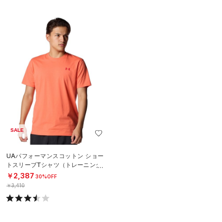
SALE
UAパフォーマンスコットン ショー
トスリーブTシャツ（トレーニング/
MEN）
￥2,387
30%OFF
￥3,410