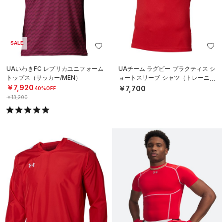
SALE
UAいわきFC レプリカユニフォーム
UAチーム ラグビー プラクティス シ
トップス（サッカー/MEN）
ョートスリーブ シャツ（トレーニン
グ/MEN）
￥7,920
￥7,700
40%OFF
￥13,200