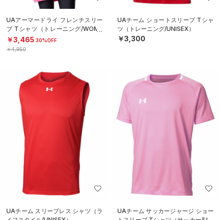
UAアーマードライ フレンチスリー
UAチーム ショートスリーブ Tシャ
ブ Tシャツ（トレーニング/WOME
ツ（トレーニング/UNISEX）
N）
￥3,300
￥3,465
30%OFF
￥4,950
UAチーム スリーブレス シャツ（ラ
UAチーム サッカージャージ ショー
イフスタイル/UNISEX）
トスリーブ Tシャツ（サッカー/UNI