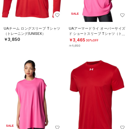
SALE
UAチーム ロングスリーブ Tシャツ
UAアーマードライ オーバーサイズ
（トレーニング/UNISEX）
ド ショートスリーブ Tシャツ（トレ
ーニング/WOMEN）
￥3,850
￥3,465
30%OFF
￥4,950
SALE