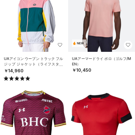
NEW
UAアイコン ウーブン トラック フル
UAアーマードライ ポロ（ゴルフ/M
ジップ ジャケット（ライフスタイ
EN）
ル/MEN）
￥10,450
￥14,960