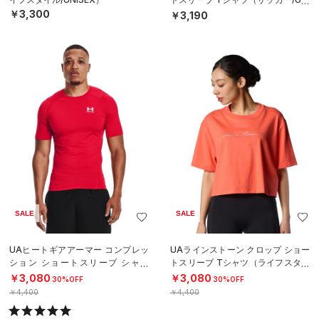
SEX）
￥3,300
￥3,190
SALE
SALE
UAヒートギアアーマー コンプレッ
UAラインストーン クロップ ショー
ション ショートスリーブ シャツ
トスリーブ Tシャツ（ライフスタイ
（トレーニング/MEN）
ル/WOMEN）
￥3,080
￥3,080
30%OFF
30%OFF
￥4,400
￥4,400