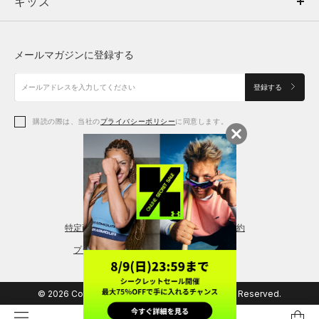
キッズ
トップス
ボトムス
キッズ
トップス
ボトムス
シューズ
シューズ
メールマガジンに登録する
ボトムス
シューズ
アクセサリー
アクセサリー
登録する
シューズ
アクセサリー
購読の際は、当社の
プライバシーポリシー
に同意します。
アクセサリー
スポーツブラ
レギンス＆タイツ
特定商取引法に基づく通販の表記
会員規約
プライバシーポリシー
© 2026 Copyright DOME Corporation. All Rights Reserved.