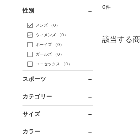
0件
通常価格
（0）
性別
セール
（0）
メンズ
（0）
ウィメンズ
（0）
該当する
ボーイズ
（0）
ガールズ
（0）
ユニセックス
（0）
スポーツ
ベースボール
（0）
カテゴリー
バスケットボール
（0）
トップス
ゴルフ
（0）
サイズ
ボトムス
トレーニング
すべてのトップス
（0）
カテゴリーを選択してください。
アクセサリー
カラー
すべてのボトムス
ランニング
（0）
（0）
ベースレイヤー
シューズ