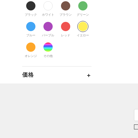
すべてのアクセサリー
（0）
スポーツスタイル
（0）
レギンス&タイツ
（0）
Tシャツ
すべてのシューズ
（0）
アメリカンフットボール
バックパック
（0）
ショートパンツ
（0）
タンクトップ
ブラック
ホワイト
ブラウン
グリーン
（0）
（0）
スポーツシューズ
ショルダー＆トートバッグ
（0）
パンツ(ロングパンツ)
（0）
ポロシャツ
（0）
サッカー
（0）
（0）
スパイク
（0）
スウェット＆フリース
（0）
ロングTシャツ
ブルー
パープル
レッド
イエロー
リカバリー
（0）
（0）
サックパック
スポーツスタイルシューズ
（0）
アンダーウェア
（0）
パーカー&トレーナー
その他
（0）
（0）
（0）
ウェストバッグ
（0）
スカート
（0）
ジャケット
オレンジ
その他
（0）
サンダル
（0）
ダッフルバッグ
（0）
スイムウェア
（0）
ジャージ
（0）
キャップ＆ビーニー
価格
（0）
ベスト
（0）
ベルト
（0）
ダウン・コート
（0）
グローブ・手袋
テクノロジー
（0）
スポーツブラ
～
円
円
（0）
アイウェア
FLOW(フロー)
（0）
（0）
セットアップ
リストバンド＆ヘッドバンド
HOVR(ホバー)
（0）
（0）
（0）
スイムウェア
CHARGED(チャージド)
（0）
（0）
スポーツマスク
MICRO G(マイクロＧ)
（0）
（0）