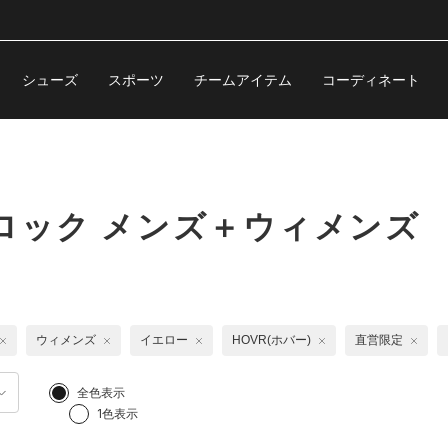
シューズ
スポーツ
チームアイテム
コーディネート
ロック メンズ＋ウィメンズ
ウィメンズ
イエロー
HOVR(ホバー)
直営限定
全色表示
1色表示