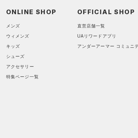
ソックス
TRIBASE(トライベース)
（0）
ネックウォーマー
ONLINE SHOP
OFFICIAL SHOP
（0）
（0）
スリーブ
RUSH(ラッシュ)
（0）
メンズ
直営店舗一覧
（0）
タオル
ISO-CHILL(アイソチル)
（0）
ウィメンズ
UAリワードアプリ
（0）
Tech(テック)
（0）
ボール
キッズ
アンダーアーマー コミュニ
COLDGEAR ARMOUR(コール
（0）
イヤホン＆ヘッドホン
シューズ
ドギアアーマー)
（0）
（0）
ウォーターボトル
アクセサリー
HEATGEAR ARMOUR(ヒート
（0）
その他
ギアアーマー)
（0）
特集ページ一覧
STORM(ストーム)
（0）
COLDGEAR INFRARED(コー
ルドギアインフラレッド)
（0）
AUXETIC(オーゼティック)
（0）
Charged Cotton(チャージド