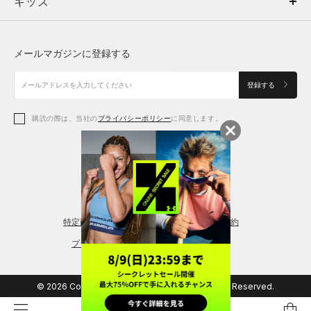
キッズ
トップス
ボトムス
キッズ
トップス
ボトムス
シューズ
シューズ
メールマガジンに登録する
ボトムス
シューズ
アクセサリー
アクセサリー
登録する
シューズ
アクセサリー
購読の際は、当社の
プライバシーポリシー
に同意します。
アクセサリー
スポーツブラ
レギンス＆タイツ
特定商取引法に基づく通販の表記
会員規約
プライバシーポリシー
© 2026 Copyright DOME Corporation. All Rights Reserved.