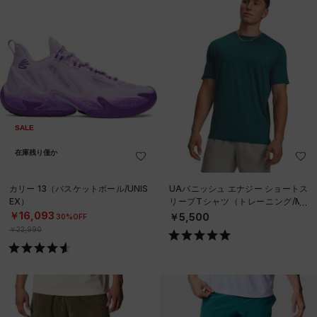
SALE
在庫残り僅か
カリー 13（バスケットボール/UNIS
UAバニッシュ エナジー ショートス
EX）
リーブTシャツ（トレーニング/ME
N）
￥16,093
￥5,500
30%OFF
￥22,990