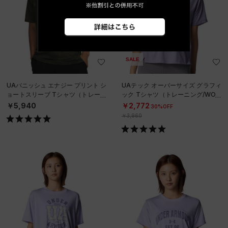
SALE
UAバニッシュ エナジー プリント シ
UAテック オーバーサイズ グラフィ
ョートスリーブ Tシャツ（トレーニ
ック Tシャツ（トレーニング/WOM
ング/MEN）
EN）
￥5,940
￥2,772
30%OFF
￥3,960