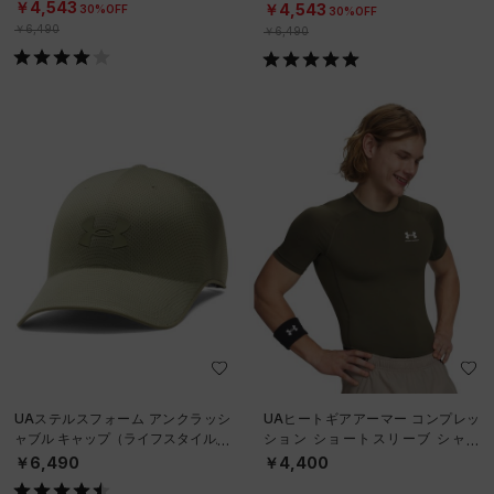
NISEX）
￥4,543
￥4,543
30%OFF
30%OFF
￥6,490
￥6,490
UAステルスフォーム アンクラッシ
UAヒートギアアーマー コンプレッ
ャブル キャップ（ライフスタイル/U
ション ショートスリーブ シャツ
NISEX）
（トレーニング/MEN）
￥6,490
￥4,400