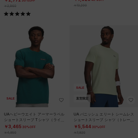
30%OFF
￥13,200
￥3,960
SALE
SALE
直営限定
UAヘビーウエイト アーマーラベル
UA バニッシュ エリート シームレス
ショートスリーブ Tシャツ（ライフ
ショートスリーブ シャツ（トレーニ
スタイル/MEN）
ング/MEN）
￥3,465
￥5,544
30%OFF
30%OFF
￥4,950
￥7,920