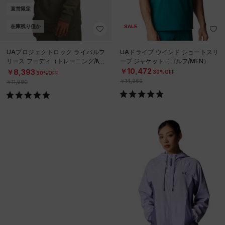
直営限定
在庫残り僅か
SALE
UAプロジェクトロック ライバルフ
UAドライブ ウインド ショートスリ
リース フーディ（トレーニング/ME
ーブ ジャケット（ゴルフ/MEN）
N）
￥10,472
￥8,393
30%OFF
30%OFF
￥14,960
￥11,990