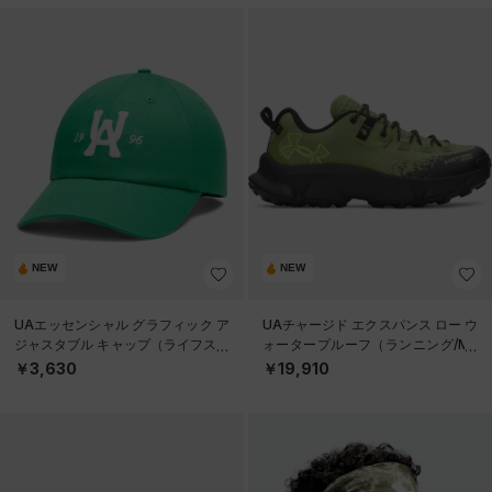
NEW
NEW
UAエッセンシャル グラフィック ア
UAチャージド エクスパンス ロー ウ
ジャスタブル キャップ（ライフスタ
ォータープルーフ（ランニング/ME
イル/UNISEX）
N）
￥3,630
￥19,910