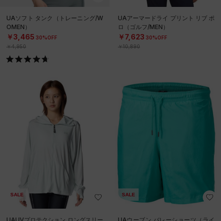
UAソフト タンク（トレーニング/W
UAアーマードライ プリント リブ ポ
OMEN）
ロ（ゴルフ/MEN）
￥3,465
￥7,623
30%OFF
30%OFF
￥4,950
￥10,890
SALE
SALE
UAUVプロテクション ロングスリー
UAウーブン バレーショーツ（ライ