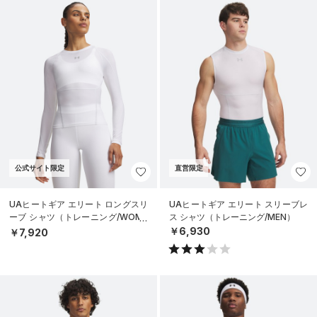
公式サイト限定
直営限定
UAヒートギア エリート ロングスリ
UAヒートギア エリート スリーブレ
ーブ シャツ（トレーニング/WOME
ス シャツ（トレーニング/MEN）
N）
￥6,930
￥7,920