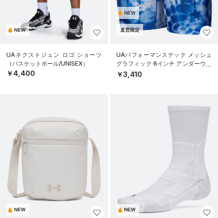
NEW
NEW
直営限定
UAネクストジェン ロゴ ショーツ
UAパフォーマンステック メッシュ
（バスケットボール/UNISEX）
グラフィック 6インチ アンダーウェ
ア（トレーニング/MEN）
￥4,400
￥3,410
NEW
NEW