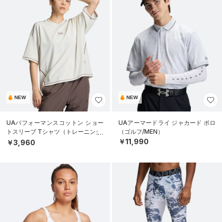
NEW
NEW
UAパフォーマンスコットン ショー
UAアーマードライ ジャカード ポロ
トスリーブ Tシャツ（トレーニング/
（ゴルフ/MEN）
WOMEN）
￥11,990
￥3,960