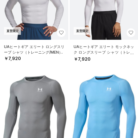
直営限定
直営限定
UAヒートギア エリート ロングスリ
UAヒートギア エリート モックネッ
ーブ シャツ（トレーニング/MEN）
ク ロングスリーブ シャツ（トレー
ニング/MEN）
￥7,920
￥7,920