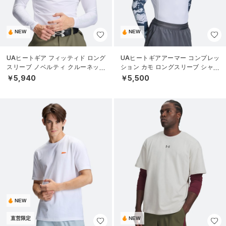
NEW
NEW
UAヒートギア フィッティド ロング
UAヒートギアアーマー コンプレッ
スリーブ ノベルティ クルーネック
ション カモ ロングスリーブ シャツ
シャツ（ゴルフ/MEN）
（トレーニング/MEN）
￥5,940
￥5,500
NEW
直営限定
NEW