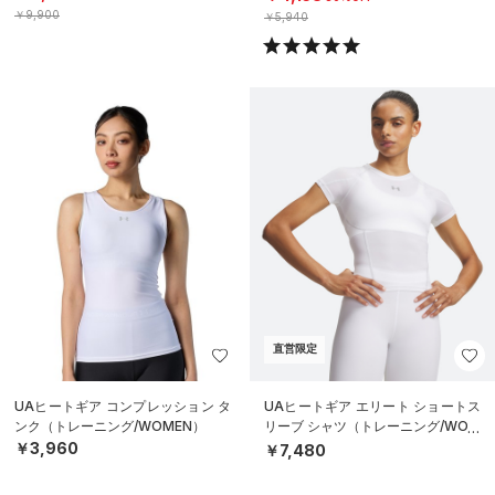
￥9,900
￥5,940
直営限定
UAヒートギア コンプレッション タ
UAヒートギア エリート ショートス
ンク（トレーニング/WOMEN）
リーブ シャツ（トレーニング/WOM
EN）
￥3,960
￥7,480