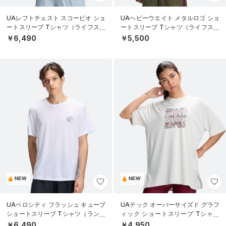
UAレフトチェスト スコーピオ ショ
UAヘビーウエイト メタルロゴ ショ
ートスリーブ Tシャツ（ライフスタ
ートスリーブ Tシャツ（ライフスタ
イル/MEN）
イル/MEN）
￥6,490
￥5,500
NEW
NEW
UAベロシティ フラッシュ キューブ
UAテック オーバーサイズド グラフ
ショートスリーブ Tシャツ（ランニ
ィック ショートスリーブ Tシャツ
ング/MEN）
（トレーニング/WOMEN）
￥6,490
￥4,950