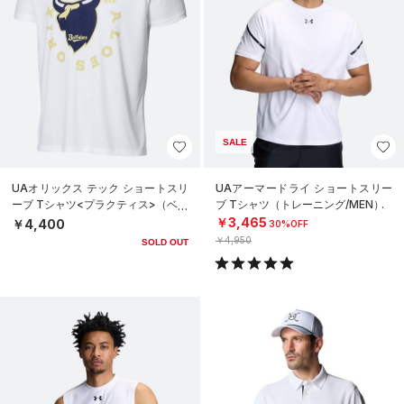
SALE
UAオリックス テック ショートスリ
UAアーマードライ ショートスリー
ーブ Tシャツ<プラクティス>（ベー
ブ Tシャツ（トレーニング/MEN）
スボール/UNISEX）
￥3,465
￥4,400
30%OFF
￥4,950
SOLD OUT