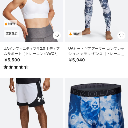
NEW
直営限定
NEW
UAインフィニティブラ2.0 ミディア
UAヒートギアアーマー コンプレッ
ムサポート（トレーニング/WOME
ション カモ レギンス（トレーニン
N）
グ/MEN）
￥5,500
￥5,940