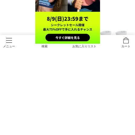
検索
お気に入りリスト
カート
メニュー
UAトレーニング コットン ノーショ
UAトレーニング コットン クオータ
ー ソックス （3足セット）（トレー
ー ソックス （3足セット）（トレー
ニング/UNISEX）
ニング/UNISEX）
￥1,430
￥1,430