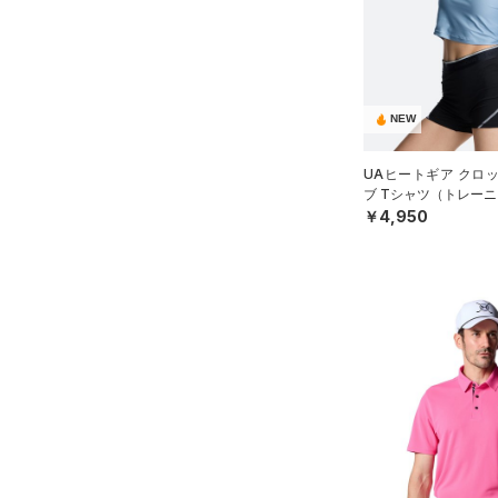
アクセサリー
すべてのボトムス
シューズ
すべてのアクセサリー
（54）
レギンス&タイツ
すべてのシューズ
（39）
バックパック
（140）
ショートパンツ
サイズ
（108）
スポーツシューズ
ショルダー＆トートバッグ
NEW
（82）
パンツ(ロングパンツ)
（12）
YXS(120cm)
カラー
（10）
スパイク
（10）
スウェット＆フリース
UAヒートギア クロ
YS(130cm)
（13）
サックパック
スポーツスタイルシューズ
ブ Tシャツ（トレーニ
（40）
アンダーウェア
YM(140cm)
（30）
￥4,950
価格
（10）
ウェストバッグ
（0）
ブラック
スカート
ホワイト
ブラウン
グリーン
YL(150cm)
（18）
サンダル
（16）
ダッフルバッグ
（5）
テクノロジー
YXL(160cm)
スイムウェア
（45）
キャップ＆ビーニー
～
円
円
S
ブルー
パープル
レッド
イエロー
（7）
FLOW(フロー)
（0）
ベルト
在庫
M
HOVR(ホバー)
（0）
（38）
グローブ・手袋
L
オレンジ
その他
在庫あり
CHARGED(チャージド)
（0）
限定
（12）
アイウェア
XL
MICRO G(マイクロＧ)
（0）
リストバンド＆ヘッドバンド
2XL
直営限定
（5）
コレクション
（12）
TRIBASE(トライベース)
3XL
公式サイト限定
（0）
（0）