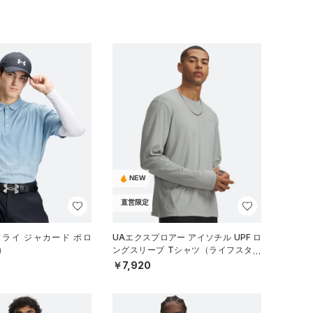
NEW
直営限定
ドライ ジャカード ポロ
UAエクスプロアー アイソチル UPF ロ
）
ングスリーブ Tシャツ（ライフスタイ
ル/MEN）
￥7,920