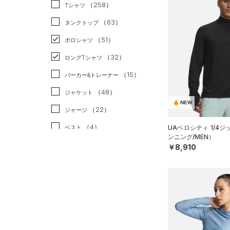
スポーツスタイル
（3）
（258）
Tシャツ
アメリカンフットボール
（63）
タンクトップ
（0）
（51）
ポロシャツ
サッカー
（0）
（32）
ロングTシャツ
リカバリー
（2）
（15）
パーカー&トレーナー
その他
（0）
（48）
ジャケット
NEW
（22）
ジャージ
（4）
ベスト
UAベロシティ 1/4
ンニング/MEN）
（3）
ダウン・コート
￥8,910
（21）
スポーツブラ
（0）
セットアップ
（1）
スイムウェア
ボトムス