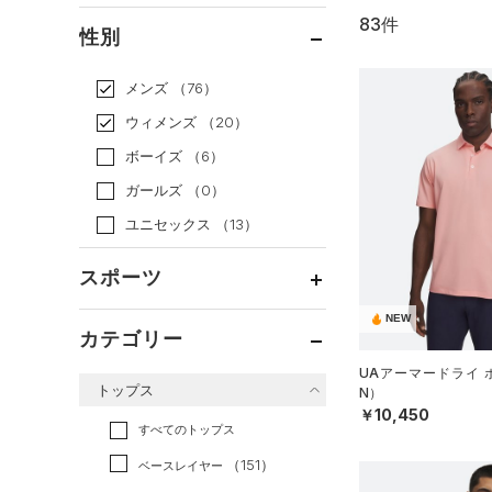
83件
通常価格
（50）
性別
セール
（33）
メンズ
（76）
ウィメンズ
（20）
ボーイズ
（6）
ガールズ
（0）
ユニセックス
（13）
スポーツ
NEW
ベースボール
（1）
カテゴリー
バスケットボール
（0）
UAアーマードライ 
トップス
N）
ゴルフ
（41）
￥10,450
トレーニング
すべてのトップス
（30）
ランニング
（6）
（151）
ベースレイヤー