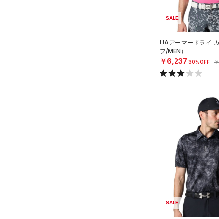
（0）
スポーツマスク
4XL
プロジェクトロック
（0）
在庫残りわずか
（0）
RUSH(ラッシュ)
（0）
（65）
SALE
ソックス
5XL
ステフィン・カリー
（0）
ISO-CHILL(アイソチル)
（6）
6XL
（1）
ネックウォーマー
アジア限定
（0）
UAアーマードライ 
Tech(テック)
（7）
フ/MEN）
（8）
スリーブ
COLDGEAR ARMOUR(コール
￥6,237
30%OFF
￥
（10）
ドギアアーマー)
タオル
（0）
HEATGEAR ARMOUR(ヒート
（0）
ボール
ギアアーマー)
（0）
（0）
イヤホン＆ヘッドホン
STORM(ストーム)
（0）
（5）
ウォーターボトル
COLDGEAR INFRARED(コー
（11）
その他
ルドギアインフラレッド)
（0）
AUXETIC(オーゼティック)
（0）
Charged Cotton(チャージド
コットン)
（0）
SALE
Rival Fleece(ライバルフリー