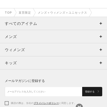
TOP
直営限定
メンズ＋ウィメンズ＋ユニセックス
すべてのアイテム
メンズ
メンズ
ウィメンズ
トップス
ウィメンズ
キッズ
トップス
ボトムス
キッズ
トップス
ボトムス
シューズ
シューズ
メールマガジンに登録する
ボトムス
シューズ
アクセサリー
アクセサリー
登録する
シューズ
アクセサリー
購読の際は、当社の
プライバシーポリシー
に同意します。