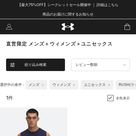
【最大75%OFF】シークレットセール開催中 ｜ 詳細はこちら
商品のお届けに関するお知らせ
直営限定 メンズ＋ウィメンズ＋ユニセックス
絞り込み検索
レビュー数順
選択中の条件：
メンズ
ウィメンズ
ユニセックス
RUSH(ラ
1件
全色表示