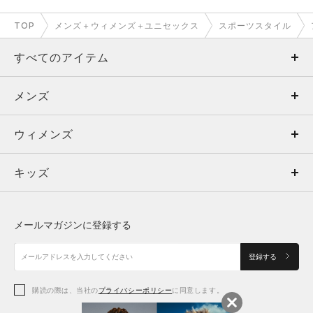
TOP
メンズ＋ウィメンズ＋ユニセックス
スポーツスタイル
すべてのアイテム
メンズ
メンズ
ウィメンズ
トップス
ウィメンズ
キッズ
トップス
ボトムス
キッズ
トップス
ボトムス
シューズ
シューズ
メールマガジンに登録する
ボトムス
シューズ
アクセサリー
アクセサリー
登録する
シューズ
アクセサリー
購読の際は、当社の
プライバシーポリシー
に同意します。