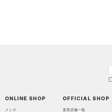
ショルダー＆トートバッグ
（15）
パンツ(ロングパンツ)
（0）
ポロシャツ
（3）
（4）
スウェット＆フリース
（3）
ロングTシャツ
（0）
サックパック
（4）
アンダーウェア
（1）
パーカー&トレーナー
（4）
ウェストバッグ
（0）
スカート
（9）
ジャケット
（1）
ダッフルバッグ
（0）
スイムウェア
（0）
ジャージ
（14）
キャップ＆ビーニー
（0）
ベスト
（0）
ベルト
（2）
ダウン・コート
（0）
グローブ・手袋
（0）
スポーツブラ
（2）
アイウェア
（0）
セットアップ
リストバンド＆ヘッドバンド
（0）
（1）
スイムウェア
（0）
スポーツマスク
ONLINE SHOP
OFFICIAL SHOP
（3）
ソックス
（0）
ネックウォーマー
メンズ
直営店舗一覧