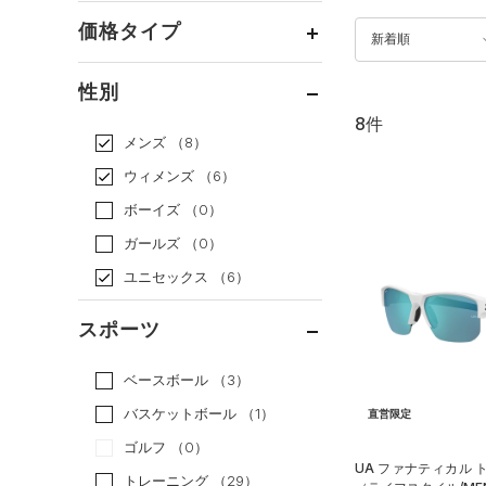
価格タイプ
新着順
通常価格
（7）
性別
セール
（1）
8件
メンズ
（8）
ウィメンズ
（6）
ボーイズ
（0）
ガールズ
（0）
ユニセックス
（6）
スポーツ
ベースボール
（3）
バスケットボール
（1）
直営限定
ゴルフ
（0）
UA ファナティカル 
トレーニング
（29）