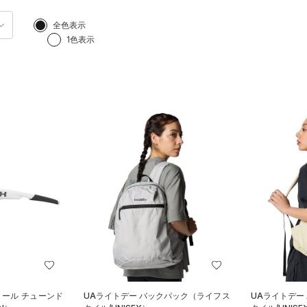
全色表示
1色表示
トール チューンド
UAライトデー バックパック（ライフス
UAライトデー