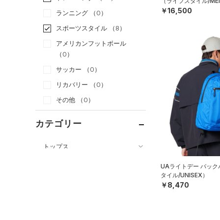
（ライフスタイル/ME
￥16,500
ランニング
（0）
スポーツスタイル
（8）
アメリカンフットボール
（0）
サッカー
（0）
リカバリー
（0）
その他
（0）
カテゴリー
トップス
ボトムス
すべてのトップス
UAライトデー バッ
タイル/UNISEX）
アクセサリー
すべてのボトムス
（0）
ベースレイヤー
￥8,470
すべてのアクセサリー
（0）
レギンス&タイツ
（33）
Tシャツ
（6）
バックパック
（13）
ショートパンツ
（2）
タンクトップ