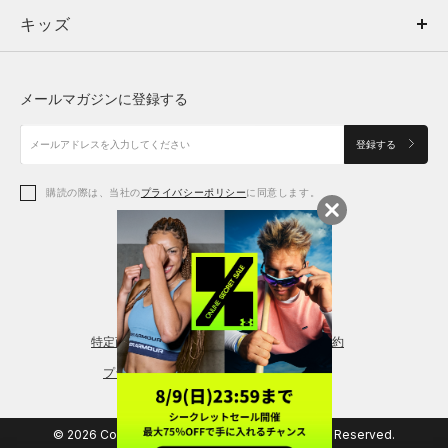
キッズ
トップス
ボトムス
キッズ
トップス
ボトムス
シューズ
シューズ
メールマガジンに登録する
ボトムス
シューズ
アクセサリー
アクセサリー
登録する
シューズ
アクセサリー
購読の際は、当社の
プライバシーポリシー
に同意します。
アクセサリー
スポーツブラ
レギンス＆タイツ
特定商取引法に基づく通販の表記
会員規約
プライバシーポリシー
© 2026 Copyright DOME Corporation. All Rights Reserved.