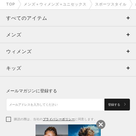
TOP
メンズ＋ウィメンズ＋ユニセックス
スポーツスタイル
すべてのアイテム
メンズ
メンズ
ウィメンズ
トップス
ウィメンズ
キッズ
トップス
ボトムス
キッズ
トップス
ボトムス
シューズ
シューズ
メールマガジンに登録する
ボトムス
シューズ
アクセサリー
アクセサリー
登録する
シューズ
アクセサリー
購読の際は、当社の
プライバシーポリシー
に同意します。
アクセサリー