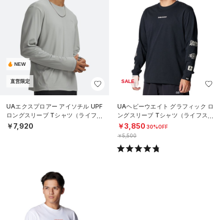
NEW
直営限定
SALE
UAエクスプロアー アイソチル UPF
UAヘビーウエイト グラフィック ロ
ロングスリーブ Tシャツ（ライフス
ングスリーブ Tシャツ（ライフスタ
タイル/MEN）
イル/MEN）
￥7,920
￥3,850
30%OFF
￥5,500