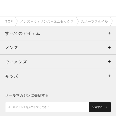
TOP
メンズ＋ウィメンズ＋ユニセックス
スポーツスタイル
すべてのアイテム
メンズ
メンズ
ウィメンズ
トップス
ウィメンズ
キッズ
トップス
ボトムス
キッズ
トップス
ボトムス
シューズ
シューズ
メールマガジンに登録する
ボトムス
シューズ
アクセサリー
アクセサリー
登録する