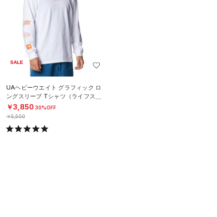
SALE
UAヘビーウエイト グラフィック ロ
ングスリーブ Tシャツ（ライフスタ
イル/MEN）
￥3,850
30%OFF
￥5,500