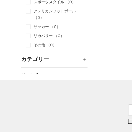
スポーツスタイル
（0）
アメリカンフットボール
（0）
サッカー
（0）
リカバリー
（0）
その他
（0）
カテゴリー
トップス
サイズ
ボトムス
すべてのトップス
カテゴリーを選択してください。
アクセサリー
カラー
すべてのボトムス
（0）
ベースレイヤー
シューズ
すべてのアクセサリー
（1）
レギンス&タイツ
（0）
Tシャツ
価格
すべてのシューズ
（0）
バックパック
（0）
ショートパンツ
（0）
タンクトップ
ブラック
ホワイト
ブラウン
グリーン
（0）
スポーツシューズ
ショルダー＆トートバッグ
（0）
パンツ(ロングパンツ)
（0）
ポロシャツ
テクノロジー
（0）
（0）
スパイク
～
円
円
（0）