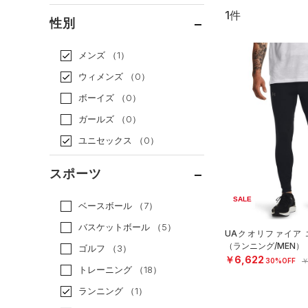
1件
通常価格
（0）
性別
セール
（1）
メンズ
（1）
ウィメンズ
（0）
ボーイズ
（0）
ガールズ
（0）
ユニセックス
（0）
スポーツ
SALE
ベースボール
（7）
バスケットボール
（5）
UAクオリファイア 
（ランニング/MEN）
ゴルフ
（3）
￥6,622
30%OFF
￥
トレーニング
（18）
ランニング
（1）