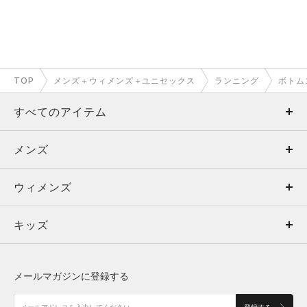
TOP
メンズ＋ウィメンズ＋ユニセックス
ランニング
ボトム
すべてのアイテム
メンズ
メンズ
ウィメンズ
トップス
ウィメンズ
キッズ
トップス
ボトムス
キッズ
トップス
ボトムス
シューズ
シューズ
メールマガジンに登録する
ボトムス
シューズ
アクセサリー
アクセサリー