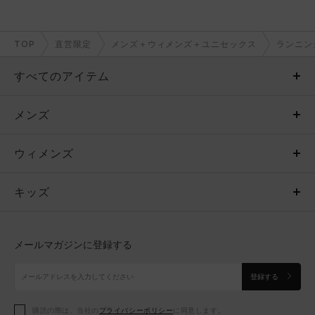
TOP
直営限定
メンズ＋ウィメンズ＋ユニセックス
ランニン
すべてのアイテム
メンズ
メンズ
ウィメンズ
トップス
ウィメンズ
キッズ
トップス
ボトムス
キッズ
トップス
ボトムス
シューズ
シューズ
メールマガジンに登録する
ボトムス
シューズ
アクセサリー
アクセサリー
登録する
シューズ
アクセサリー
購読の際は、当社の
プライバシーポリシー
に同意します。