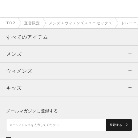
TOP
直営限定
メンズ＋ウィメンズ＋ユニセックス
トレーニ
すべてのアイテム
メンズ
メンズ
ウィメンズ
トップス
ウィメンズ
キッズ
トップス
ボトムス
キッズ
トップス
ボトムス
シューズ
シューズ
メールマガジンに登録する
ボトムス
シューズ
アクセサリー
アクセサリー
登録する