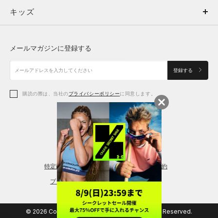
キッズ
トップス
ボトムス
キッズ
トップス
ボトムス
シューズ
シューズ
メールマガジンに登録する
ボトムス
シューズ
アクセサリー
アクセサリー
登録する
シューズ
アクセサリー
購読の際は、当社の
プライバシーポリシー
に同意します。
アクセサリー
スポーツブラ
レギンス＆タイツ
特定商取引法に基づく通販の表記
会員規約
プライバシーポリシー
© 2026 Copyright DOME Corporation. All Rights Reserved.