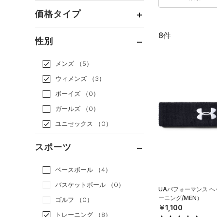
価格タイプ
8件
通常価格
（7）
性別
セール
（1）
メンズ
（5）
ウィメンズ
（3）
ボーイズ
（0）
ガールズ
（0）
ユニセックス
（0）
スポーツ
ベースボール
（4）
バスケットボール
（0）
UAパフォーマンス 
ーニング/MEN）
ゴルフ
（0）
￥1,100
トレーニング
（8）