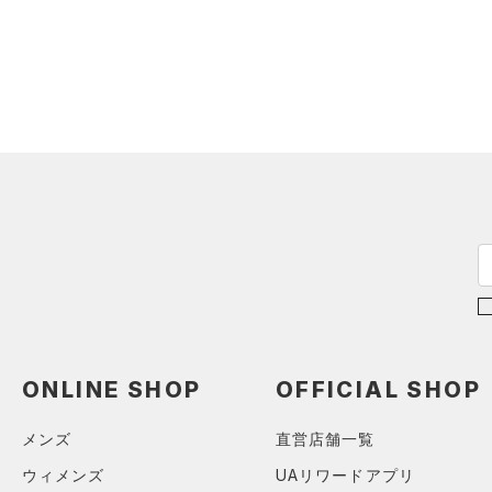
ショルダー＆トートバッグ
（39）
パンツ(ロングパンツ)
（10）
ポロシャツ
（3）
（5）
スウェット＆フリース
（20）
ロングTシャツ
（8）
サックパック
（36）
アンダーウェア
（10）
パーカー&トレーナー
（6）
ウェストバッグ
（0）
スカート
（25）
ジャケット
（15）
ダッフルバッグ
（5）
スイムウェア
（13）
ジャージ
（12）
キャップ＆ビーニー
（1）
ベスト
（0）
ベルト
（1）
ダウン・コート
（4）
グローブ・手袋
（21）
スポーツブラ
（10）
アイウェア
（0）
セットアップ
リストバンド＆ヘッドバンド
（8）
（0）
スイムウェア
ONLINE SHOP
OFFICIAL SHOP
（0）
スポーツマスク
（31）
ソックス
メンズ
直営店舗一覧
（0）
ネックウォーマー
ウィメンズ
UAリワードアプリ