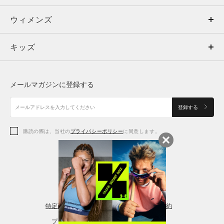
ウィメンズ
トップス
ウィメンズ
キッズ
トップス
ボトムス
キッズ
トップス
ボトムス
シューズ
シューズ
メールマガジンに登録する
ボトムス
シューズ
アクセサリー
アクセサリー
登録する
シューズ
アクセサリー
購読の際は、当社の
プライバシーポリシー
に同意します。
アクセサリー
スポーツブラ
レギンス＆タイツ
特定商取引法に基づく通販の表記
会員規約
プライバシーポリシー