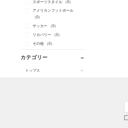
スポーツスタイル
（0）
アメリカンフットボール
（0）
サッカー
（0）
リカバリー
（0）
その他
（0）
カテゴリー
トップス
ボトムス
すべてのトップス
すべてのボトムス
（0）
ベースレイヤー
（0）
レギンス&タイツ
（0）
Tシャツ
（0）
ショートパンツ
（0）
タンクトップ
（0）
パンツ(ロングパンツ)
（0）
ポロシャツ
（0）