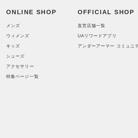
スウェット＆フリース
（0）
ロングTシャツ
（0）
アンダーウェア
ONLINE SHOP
OFFICIAL SHOP
（0）
パーカー&トレーナー
（0）
スカート
（0）
ジャケット
メンズ
直営店舗一覧
（0）
スイムウェア
（0）
ジャージ
ウィメンズ
UAリワードアプリ
（0）
ベスト
アクセサリー
キッズ
アンダーアーマー コミュニ
シューズ
（0）
ダウン・コート
すべてのアクセサリー
シューズ
（0）
スポーツブラ
すべてのシューズ
（0）
バックパック
アクセサリー
サイズ
（0）
（0）
セットアップ
スポーツシューズ
ショルダー＆トートバッグ
特集ページ一覧
（0）
YXS(120cm)
カラー
（0）
（0）
スイムウェア
スパイク
YS(130cm)
（0）
サックパック
スポーツスタイルシューズ
YM(140cm)
（0）
（0）
ウェストバッグ
ブラック
ホワイト
ブラウン
グリーン
YL(150cm)
（0）
サンダル
（0）
ダッフルバッグ
YXL(160cm)
（0）
キャップ＆ビーニー
XS
ブルー
パープル
レッド
イエロー
（0）
ベルト
S