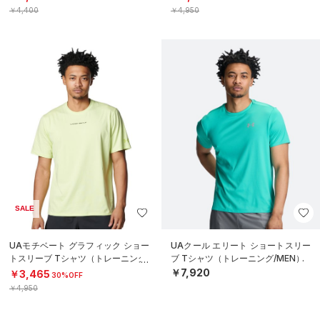
￥4,400
￥4,950
SALE
UAモチベート グラフィック ショー
UAクール エリート ショートスリー
トスリーブ Tシャツ（トレーニング/
ブ Tシャツ（トレーニング/MEN）
MEN）
￥7,920
￥3,465
30%OFF
￥4,950