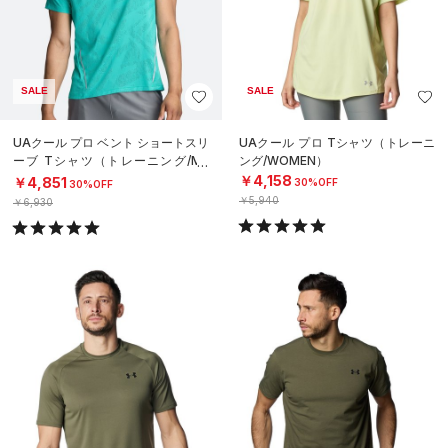
SALE
SALE
UAクール プロ ベント ショートスリ
UAクール プロ Tシャツ（トレーニ
ーブ Tシャツ（トレーニング/ME
ング/WOMEN）
N）
￥4,158
￥4,851
30%OFF
30%OFF
￥5,940
￥6,930