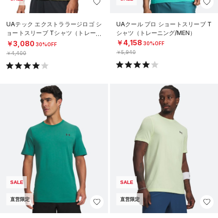
UAテック エクストララージロゴ シ
UAクール プロ ショートスリーブ T
ョートスリーブ Tシャツ（トレーニ
シャツ（トレーニング/MEN）
ング/MEN）
￥4,158
￥3,080
30%OFF
30%OFF
￥5,940
￥4,400
SALE
SALE
直営限定
直営限定