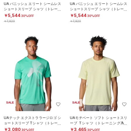
UA バニッシュ エリート シームレス
UA バニッシュ エリート シームレス
ショートスリーブ シャツ（トレーニ
ショートスリーブ シャツ（トレーニ
ング/MEN）
ング/MEN）
￥5,544
￥5,544
30%OFF
30%OFF
￥7,920
￥7,920
SALE
SALE
UAテック エクストララージロゴ シ
UAモチベート ソフト ショートスリ
ョートスリーブ Tシャツ（トレーニ
ーブ Tシャツ（トレーニング/ME
ング/MEN）
N）
￥3,080
￥3,465
30%OFF
30%OFF