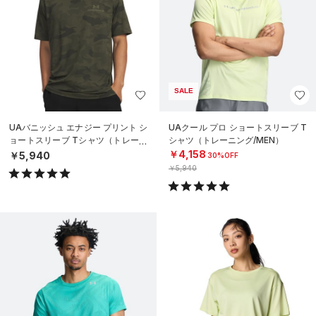
SALE
UAバニッシュ エナジー プリント シ
UAクール プロ ショートスリーブ T
ョートスリーブ Tシャツ（トレーニ
シャツ（トレーニング/MEN）
ング/MEN）
￥4,158
￥5,940
30%OFF
￥5,940