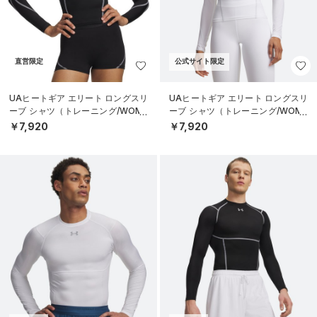
直営限定
公式サイト限定
UAヒートギア エリート ロングスリ
UAヒートギア エリート ロングスリ
ーブ シャツ（トレーニング/WOME
ーブ シャツ（トレーニング/WOME
N）
N）
￥7,920
￥7,920