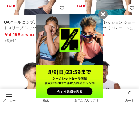
SALE
SALE
UAクール コンプレッション ショー
UAクール コンプレッション ショー
トスリーブ シャツ（トレーニング/
トスリーブ シャツ（トレーニング/
MEN）
MEN）
￥4,158
￥4,158
30%OFF
30%OFF
￥5,940
￥5,940
検索
お気に入りリスト
カート
メニュー
SALE