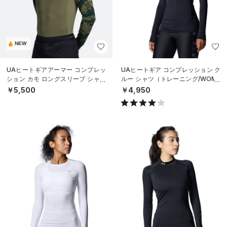
NEW
UAヒートギアアーマー コンプレッ
UAヒートギア コンプレッション ク
ション カモ ロングスリーブ シャツ
ルー シャツ（トレーニング/WOME
（トレーニング/MEN）
N）
￥5,500
￥4,950