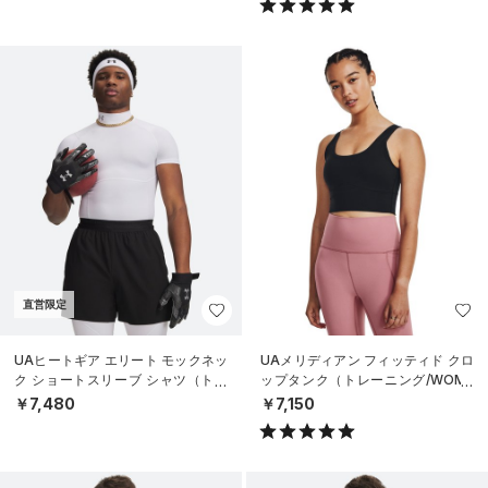
直営限定
UAヒートギア エリート モックネッ
UAメリディアン フィッティド クロ
ク ショートスリーブ シャツ（トレ
ップタンク（トレーニング/WOME
ーニング/MEN）
N）
￥7,480
￥7,150