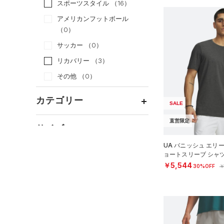
スポーツスタイル
（16）
アメリカンフットボール
（0）
サッカー
（0）
リカバリー
（3）
その他
（0）
カテゴリー
SALE
直営限定
トップス
サイズ
ボトムス
すべてのトップス
UA バニッシュ エリ
カテゴリーを選択してください。
アクセサリー
ョートスリーブ シャ
カラー
すべてのボトムス
（7）
ベースレイヤー
MEN）
￥5,544
30%OFF
￥
シューズ
すべてのアクセサリー
（4）
レギンス&タイツ
（4）
Tシャツ
すべてのシューズ
（0）
バックパック
（9）
ショートパンツ
（0）
タンクトップ
ブラック
ホワイト
ブラウン
グリーン
（2）
スポーツシューズ
ショルダー＆トートバッグ
（0）
パンツ(ロングパンツ)
（0）
ポロシャツ
（0）
（0）
スパイク
（2）