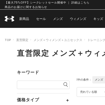
【最大75%OFF】シークレットセール開催中 ｜ 詳細はこちら
商品のお届けに関するお知らせ
新商品
セール
メンズ
ウィメンズ
キッズ
TOP
直営限定
メンズ＋ウィメンズ＋ユニセックス
トレーニン
直営限定 メンズ＋ウィ
キーワード
選択中の条件：
メンズ
売れている順
価格タイプ