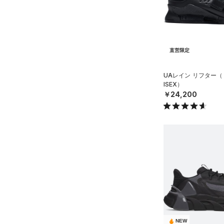
コレクション
（0）
Tech(テック)
（0）
ボール
プロジェクトロック
（1）
COLDGEAR ARMOUR(コール
（0）
イヤホン＆ヘッドホン
ドギアアーマー)
（0）
ステフィン・カリー
（0）
（0）
ウォーターボトル
直営限定
HEATGEAR ARMOUR(ヒート
アジア限定
（0）
（0）
その他
ギアアーマー)
（0）
UAレイン リフター（
STORM(ストーム)
（1）
ISEX）
￥24,200
COLDGEAR INFRARED(コー
ルドギアインフラレッド)
（0）
AUXETIC(オーゼティック)
（0）
Charged Cotton(チャージド
コットン)
（0）
Rival Fleece(ライバルフリー
ス)
（0）
Armour Fleece(アーマーフリ
NEW