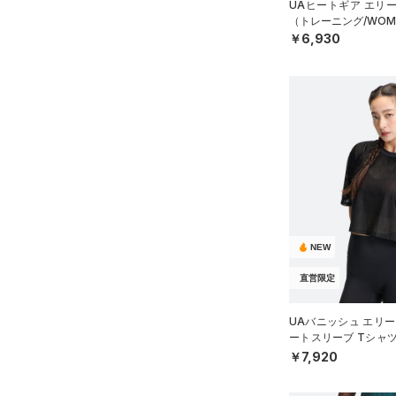
UAヒートギア エリ
（トレーニング/WOM
￥6,930
NEW
直営限定
UAバニッシュ エリー
ートスリーブ Tシャ
WOMEN）
￥7,920