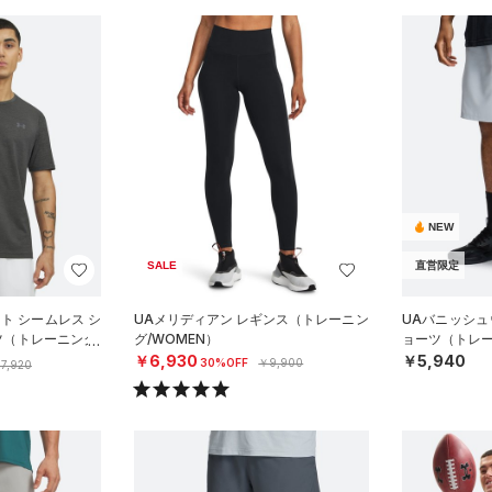
NEW
SALE
直営限定
ート シームレス シ
UAメリディアン レギンス（トレーニン
UAバニッシュウ
ツ（トレーニング/
グ/WOMEN）
ョーツ（トレー
￥6,930
￥5,940
30%OFF
￥9,900
7,920