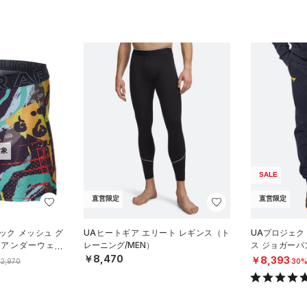
対象
SALE
直営限定
直営限定
ック メッシュ グ
UAヒートギア エリート レギンス（ト
UAプロジェク
 アンダーウェア
レーニング/MEN）
ス ジョガーパ
）
N）
￥8,470
￥8,393
2,970
30%