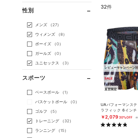
32件
通常価格
（25）
性別
セール
（7）
メンズ
（27）
ウィメンズ
（8）
ボーイズ
（0）
ガールズ
（0）
ユニセックス
（3）
レビューキャンペーン
スポーツ
SALE
直営限定
ベースボール
（1）
バスケットボール
（0）
UAパフォーマンステ
ラフィック 6インチ
ゴルフ
（5）
（トレーニング/MEN
￥2,079
30%OFF
￥
トレーニング
（32）
ランニング
（15）