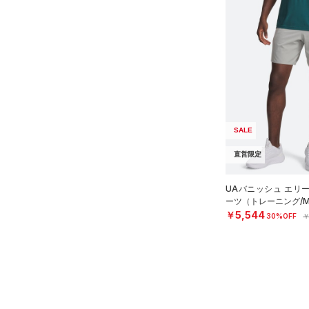
SALE
直営限定
UAバニッシュ エリー
ーツ（トレーニング/M
￥5,544
30%OFF
￥