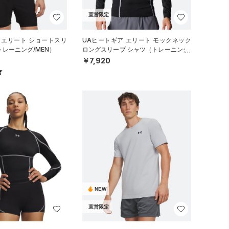
直営限定
 エリート ショートスリ
UAヒートギア エリート モックネック
トレーニング/MEN）
ロングスリーブ シャツ（トレーニング/
MEN）
￥7,920
NEW
直営限定