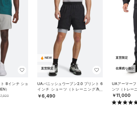
NEW
直営限定
直営限定
在庫残り僅か
ト 8インチ ショ
UAバニッシュウーブン2.0 プリント 6
UAアーマーフ
EN）
インチ ショーツ（トレーニング/ME
ンツ（トレーニ
N）
￥11,000
￥6,490
7,920