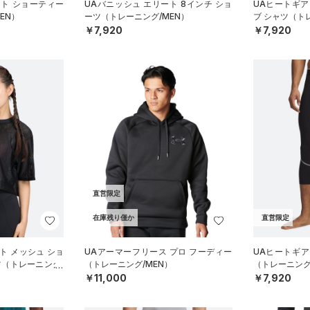
ート ショーティー
UAバニッシュ エリート 8インチ ショ
UAヒートギア
EN）
ーツ（トレーニング/MEN）
ブ シャツ（ト
￥7,920
￥7,920
直営限定
在庫残り僅か
直営限定
ト メッシュ ショ
UAアーマーフリース プロ フーディー
UAヒートギア 
ツ（トレーニング/
（トレーニング/MEN）
（トレーニング
￥11,000
￥7,920