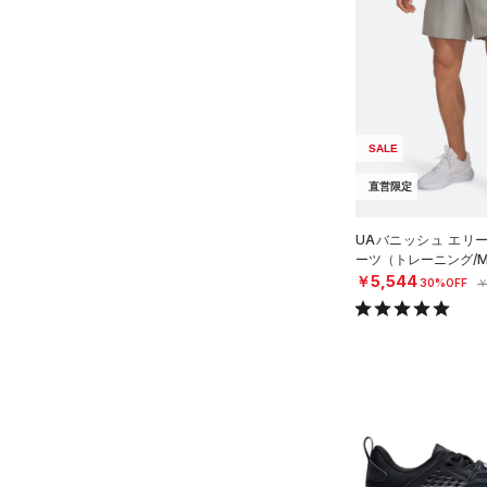
スウェット＆フリース
（0）
ロングTシャツ
ブルー
パープル
レッド
イエロー
（0）
サックパック
スポーツスタイルシューズ
（1）
アンダーウェア
（1）
パーカー&トレーナー
（0）
（0）
ウェストバッグ
（0）
スカート
（0）
ジャケット
オレンジ
その他
（0）
サンダル
（1）
ダッフルバッグ
（0）
スイムウェア
（0）
ジャージ
（0）
キャップ＆ビーニー
価格
SALE
（0）
ベスト
（0）
ベルト
（0）
直営限定
ダウン・コート
（0）
グローブ・手袋
テクノロジー
（0）
スポーツブラ
～
円
円
（1）
アイウェア
UAバニッシュ エリー
FLOW(フロー)
（0）
ーツ（トレーニング/M
（0）
セットアップ
在庫
リストバンド＆ヘッドバンド
￥5,544
30%OFF
￥
HOVR(ホバー)
（1）
（0）
（0）
スイムウェア
在庫あり
CHARGED(チャージド)
（0）
限定
（0）
スポーツマスク
MICRO G(マイクロＧ)
（0）
（0）
ソックス
直営限定
（32）
TRIBASE(トライベース)
（0）
ネックウォーマー
公式サイト限定
（3）
（0）
（0）
スリーブ
在庫残りわずか
（7）
RUSH(ラッシュ)
（0）
（0）
タオル
ISO-CHILL(アイソチル)
（0）