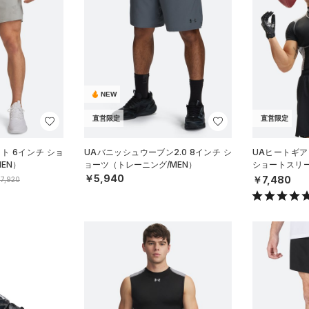
NEW
直営限定
直営限定
ト 6インチ ショ
UAバニッシュウーブン2.0 8インチ シ
UAヒートギア
EN）
ョーツ（トレーニング/MEN）
ショートスリ
グ/MEN）
￥5,940
￥7,480
7,920