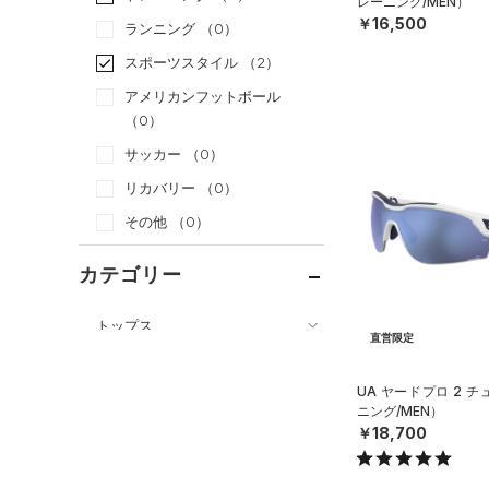
レーニング/MEN）
￥16,500
ランニング
（0）
スポーツスタイル
（2）
アメリカンフットボール
（0）
サッカー
（0）
リカバリー
（0）
その他
（0）
カテゴリー
トップス
直営限定
ボトムス
すべてのトップス
アクセサリー
UA ヤードプロ 2 
すべてのボトムス
（64）
ベースレイヤー
ニング/MEN）
すべてのアクセサリー
（38）
￥18,700
レギンス&タイツ
（146）
Tシャツ
（30）
バックパック
（66）
ショートパンツ
（31）
タンクトップ