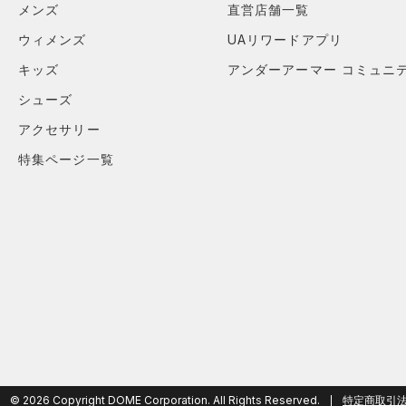
メンズ
直営店舗一覧
（2）
スリーブ
ウィメンズ
UAリワードアプリ
（4）
タオル
キッズ
アンダーアーマー コミュニ
（0）
ボール
シューズ
（0）
イヤホン＆ヘッドホン
アクセサリー
（2）
ウォーターボトル
特集ページ一覧
（0）
その他
シューズ
すべてのシューズ
サイズ
（9）
スポーツシューズ
ONESIZE
カラー
（0）
スパイク
スポーツスタイルシューズ
（24）
ブラック
ホワイト
ブラウン
グリーン
（17）
サンダル
© 2026 Copyright DOME Corporation. All Rights Reserved.
特定商取引