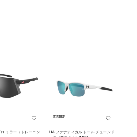
直営限定
プロ ミラー（トレーニン
UA ファナティカル トール チューンド