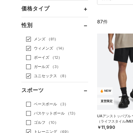
価格タイプ
87件
通常価格
（52）
性別
セール
（35）
メンズ
（81）
ウィメンズ
（14）
ボーイズ
（12）
ガールズ
（3）
ユニセックス
（8）
スポーツ
NEW
直営限定
ベースボール
（3）
バスケットボール
（13）
UAアンストッパブル
（ライフスタイル/ME
ゴルフ
（10）
￥11,990
トレーニング
（69）