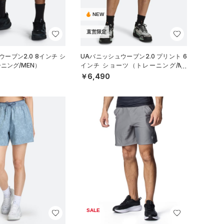
NEW
直営限定
ーブン2.0 8インチ シ
UAバニッシュウーブン2.0 プリント 6
ニング/MEN）
インチ ショーツ（トレーニング/ME
N）
￥6,490
SALE