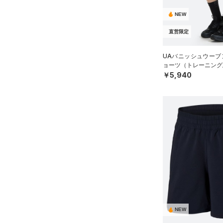
（30）
キャップ＆ビーニー
～
円
円
XS
ブルー
パープル
レッド
イエロー
NEW
（0）
FLOW(フロー)
（0）
ベルト
在庫
S
直営限定
HOVR(ホバー)
（0）
（4）
グローブ・手袋
M
オレンジ
その他
在庫あり
CHARGED(チャージド)
（0）
限定
（12）
アイウェア
L
UAバニッシュウーブン
MICRO G(マイクロＧ)
（0）
ョーツ（トレーニング/
リストバンド＆ヘッドバンド
XL
直営限定
（18）
￥5,940
コレクション
（7）
TRIBASE(トライベース)
2XL
公式サイト限定
（0）
（0）
（0）
スポーツマスク
3XL
プロジェクトロック
（0）
在庫残りわずか
（1）
RUSH(ラッシュ)
（3）
（34）
ソックス
4XL
ステフィン・カリー
（0）
ISO-CHILL(アイソチル)
（0）
5XL
（0）
ネックウォーマー
アジア限定
（0）
Tech(テック)
（2）
6XL
（2）
スリーブ
COLDGEAR ARMOUR(コール
0
（6）
ドギアアーマー)
タオル
（0）
2
HEATGEAR ARMOUR(ヒート
（0）
ボール
4
ギアアーマー)
（0）
（0）
イヤホン＆ヘッドホン
6
STORM(ストーム)
（5）
NEW
（5）
ウォーターボトル
8
COLDGEAR INFRARED(コー