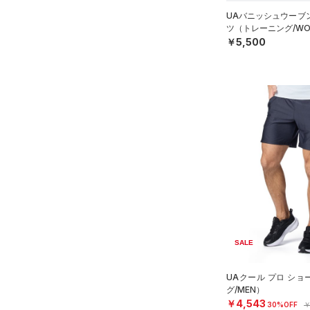
（0）
その他
ルドギアインフラレッド)
30
UAバニッシュウーブン
ツ（トレーニング/WO
（0）
32
￥5,500
AUXETIC(オーゼティック)
34
（0）
36
Charged Cotton(チャージド
38
コットン)
（0）
40
Rival Fleece(ライバルフリー
ス)
（0）
30X30
Armour Fleece(アーマーフリ
30X32
ース)
（0）
30X34
30X36
32X30
32X32
SALE
32X34
UAクール プロ シ
32X36
グ/MEN）
￥4,543
30%OFF
￥
34X30