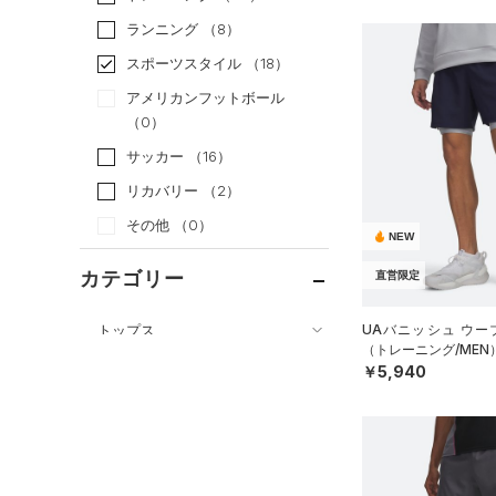
ランニング
（8）
スポーツスタイル
（18）
アメリカンフットボール
（0）
サッカー
（16）
リカバリー
（2）
その他
（0）
NEW
カテゴリー
直営限定
トップス
UAバニッシュ ウー
（トレーニング/MEN
ボトムス
すべてのトップス
￥5,940
すべてのボトムス
（77）
ベースレイヤー
（45）
レギンス&タイツ
（196）
Tシャツ
（87）
ショートパンツ
（44）
タンクトップ