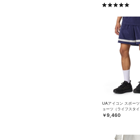
34X32
34X34
34X36
36X32
36X34
36X36
38X32
38X34
38X36
ONESIZE
UAアイコン スポーツ
ョーツ（ライフスタイル
￥9,460