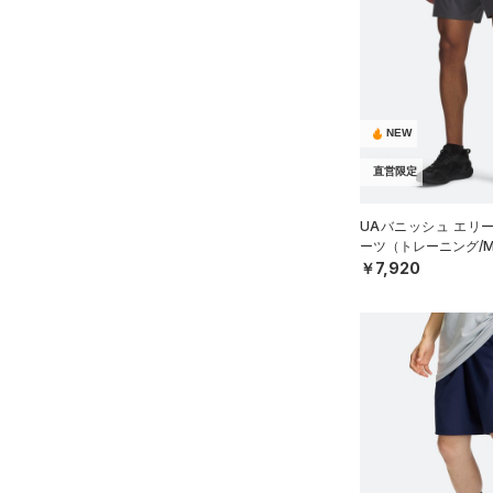
（58）
パンツ(ロングパンツ)
（10）
ポロシャツ
（10）
スウェット＆フリース
（23）
ロングTシャツ
（40）
アンダーウェア
（11）
パーカー&トレーナー
（0）
スカート
（36）
NEW
ジャケット
（5）
スイムウェア
（13）
ジャージ
直営限定
（1）
ベスト
アクセサリー
UAバニッシュ エリー
ーツ（トレーニング/M
シューズ
（3）
ダウン・コート
すべてのアクセサリー
￥7,920
（21）
スポーツブラ
すべてのシューズ
（35）
バックパック
サイズ
（0）
（11）
セットアップ
スポーツシューズ
ショルダー＆トートバッグ
（6）
YXS(120cm)
カラー
（0）
（1）
スイムウェア
スパイク
YS(130cm)
（8）
サックパック
スポーツスタイルシューズ
YM(140cm)
（30）
価格
（10）
ウェストバッグ
ブラック
ホワイト
ブラウン
グリーン
YL(150cm)
（18）
サンダル
（16）
ダッフルバッグ
テクノロジー
YXL(160cm)