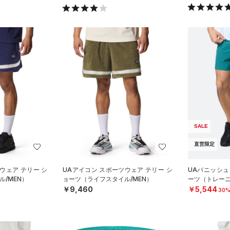
SALE
直営限定
ウェア テリー シ
UAアイコン スポーツウェア テリー シ
UAバニッシュ
/MEN）
ョーツ（ライフスタイル/MEN）
ーツ（トレーニ
￥9,460
￥5,544
30%