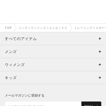
TOP
メンズ＋ウィメンズ＋ユニセックス
トレーニング＋スポー
すべてのアイテム
メンズ
メンズ
ウィメンズ
トップス
ウィメンズ
キッズ
トップス
ボトムス
キッズ
トップス
ボトムス
シューズ
シューズ
メールマガジンに登録する
ボトムス
シューズ
アクセサリー
アクセサリー