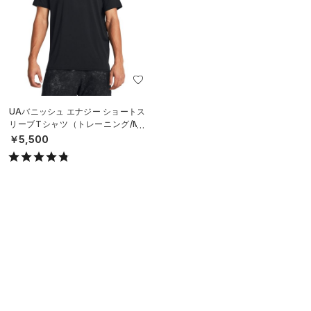
UAバニッシュ エナジー ショートス
リーブTシャツ（トレーニング/ME
N）
￥5,500