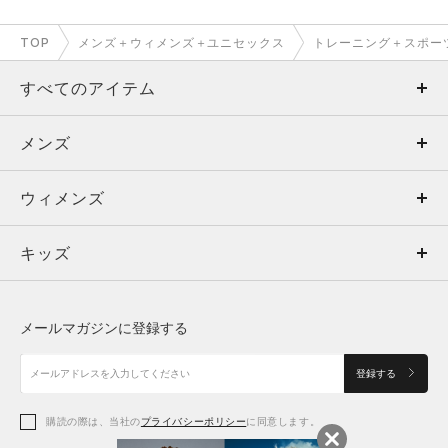
TOP
メンズ＋ウィメンズ＋ユニセックス
トレーニング＋スポー
すべてのアイテム
メンズ
メンズ
ウィメンズ
トップス
ウィメンズ
キッズ
トップス
ボトムス
キッズ
トップス
ボトムス
シューズ
シューズ
メールマガジンに登録する
ボトムス
シューズ
アクセサリー
アクセサリー
登録する
シューズ
アクセサリー
購読の際は、当社の
プライバシーポリシー
に同意します。