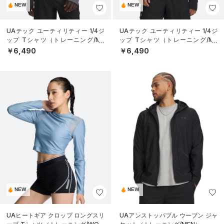
NEW
NEW
UAテック ユーティリティー 1/4ジ
UAテック ユーティリティー 1/4ジ
ップ Tシャツ（トレーニング/ME
ップ Tシャツ（トレーニング/ME
N）
N）
￥6,490
￥6,490
NEW
NEW
UAヒートギア クロップ ロングスリ
UAアンストッパブル ウーブン ジャ