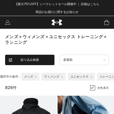
【最大75%OFF】シークレットセール開催中 ｜ 詳細はこちら
商品のお届けに関するお知らせ
メンズ＋ウィメンズ＋ユニセックス トレーニング＋
ランニング
絞り込み検索
新着順
選択中の条件：
メンズ
ウィメンズ
ユニセックス
トレーニ
826件
全色表示