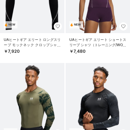
NEW
NEW
UAヒートギア エリート ロングスリ
UAヒートギア エリート ショートス
ーブ モックネック クロップシャツ
リーブ シャツ（トレーニング/WOM
（トレーニング/WOMEN）
EN）
￥7,920
￥7,480