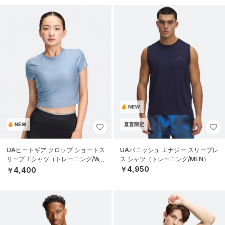
NEW
NEW
直営限定
UAヒートギア クロップ ショートス
UAバニッシュ エナジー スリーブレ
リーブ Tシャツ（トレーニング/WO
ス シャツ（トレーニング/MEN）
MEN）
￥4,950
￥4,400