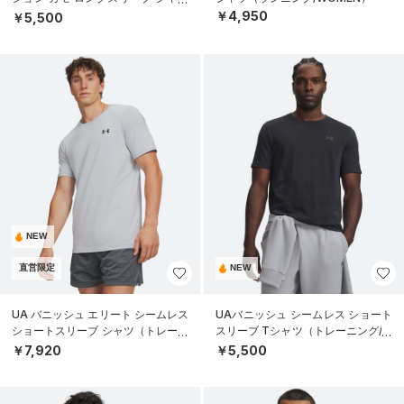
（トレーニング/MEN）
￥4,950
￥5,500
NEW
直営限定
NEW
UA バニッシュ エリート シームレス
UAバニッシュ シームレス ショート
ショートスリーブ シャツ（トレーニ
スリーブ Tシャツ（トレーニング/M
ング/MEN）
EN）
￥7,920
￥5,500