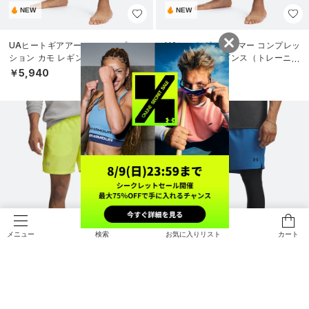
NEW
NEW
UAヒートギアアーマー コンプレッ
UAヒートギアアーマー コンプレッ
ション カモ レギンス（トレーニン
ション カモ レギンス（トレーニン
グ/MEN）
グ/MEN）
￥5,940
￥5,940
検索
お気に入りリスト
カート
メニュー
NEW
NEW
UAローンチ 7インチ ショーツ（ラ
UAバニッシュ ウーブンショーツ2.0