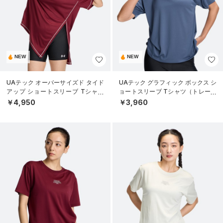
NEW
NEW
UAテック オーバーサイズド タイド
UAテック グラフィック ボックス シ
アップ ショートスリーブ Tシャツ
ョートスリーブ Tシャツ（トレーニ
（トレーニング/WOMEN）
ング/WOMEN）
￥4,950
￥3,960