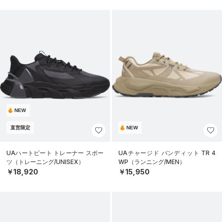
NEW
直営限定
NEW
UAハートビート トレーナー スポー
UAチャージド バンディット TR 4
ツ（トレーニング/UNISEX）
WP（ランニング/MEN）
￥18,920
￥15,950