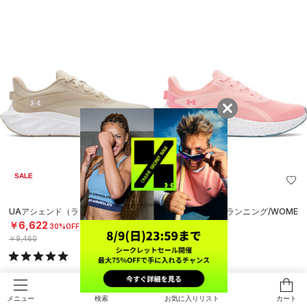
SALE
UAアシェンド（ランニング/MEN）
UAアシェンド（ランニング/WOME
N）
￥6,622
30%OFF
￥9,460
￥9,460
検索
お気に入りリスト
カート
メニュー