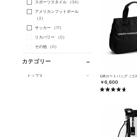
スポーツスタイル
（34）
アメリカンフットボール
（2）
サッカー
（17）
リカバリー
（0）
その他
（0）
カテゴリー
トップス
UAカートバッグ（ゴルフ
￥6,600
ボトムス
すべてのトップス
アクセサリー
すべてのボトムス
（23）
ベースレイヤー
すべてのアクセサリー
（0）
レギンス&タイツ
（0）
Tシャツ
（0）
バックパック
（10）
ショートパンツ
（0）
タンクトップ
ショルダー＆トートバッグ
（13）
パンツ(ロングパンツ)
（37）
ポロシャツ
（6）
（0）