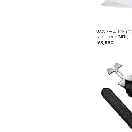
（0）
ボール
（0）
イヤホン＆ヘッドホン
（0）
ウォーターボトル
UAストーム ドライブ
ップ（ゴルフ/MEN）
（9）
その他
￥3,960
シューズ
すべてのシューズ
サイズ
（5）
スポーツシューズ
S(22cm)
カラー
（0）
スパイク
M(23cm)
スポーツスタイルシューズ
ML(24cm)
（0）
価格
ブラック
ホワイト
ブラウン
グリーン
L(25cm)
（0）
サンダル
テクノロジー
XL(26cm)
～
円
円
YS(130cm)
ブルー
パープル
レッド
イエロー
FLOW(フロー)
（0）
在庫
YM(140cm)