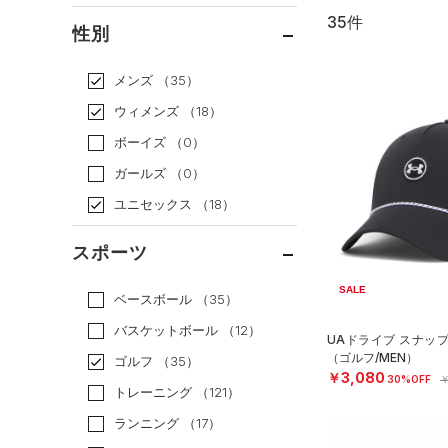
35件
通常価格
（32）
性別
セール
（3）
メンズ
（35）
ウィメンズ
（18）
ボーイズ
（0）
ガールズ
（0）
ユニセックス
（18）
スポーツ
SALE
ベースボール
（35）
バスケットボール
（12）
UAドライブ スナッ
（ゴルフ/MEN）
ゴルフ
（35）
￥3,080
30%OFF
￥
トレーニング
（121）
ランニング
（17）