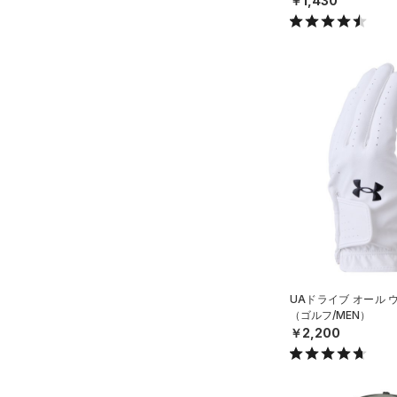
￥1,430
AUXETIC(オーゼティック)
XS(21cm)
（0）
XL(26cm)
Charged Cotton(チャージド
30
コットン)
（0）
34
Rival Fleece(ライバルフリー
ス)
（0）
XSSM
Armour Fleece(アーマーフリ
SMMD
ース)
（0）
MDLG
LGXL
XLXXL
UAドライブ オール 
（ゴルフ/MEN）
￥2,200