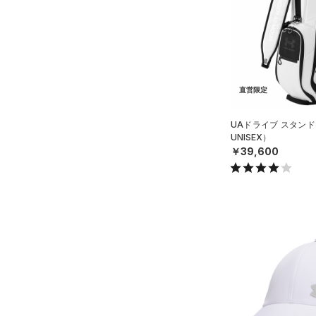
スウェット＆フリース
（0）
ロングTシャツ
（2）
サックパック
（0）
アンダーウェア
（0）
パーカー&トレーナー
（0）
ウェストバッグ
（0）
スカート
（3）
ジャケット
（0）
ダッフルバッグ
（0）
スイムウェア
（0）
ジャージ
（6）
キャップ＆ビーニー
直営限定
（0）
ベスト
（6）
ベルト
（0）
ダウン・コート
UAドライブ スタンド
（6）
グローブ・手袋
UNISEX）
（0）
スポーツブラ
￥39,600
（0）
アイウェア
（0）
セットアップ
リストバンド＆ヘッドバンド
（0）
（0）
スイムウェア
（0）
スポーツマスク
（0）
ソックス
（0）
ネックウォーマー
（0）
スリーブ
（0）
タオル