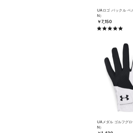
HOVR(ホバー)
（0）
YSM/YMD
UAロゴ バックル ベ
オレンジ
その他
在庫あり
CHARGED(チャージド)
（0）
N）
YL(150cm)
￥7,150
MICRO G(マイクロＧ)
（0）
限定
YXL(160cm)
TRIBASE(トライベース)
XS
（0）
直営限定
（9）
コレクション
S
RUSH(ラッシュ)
（0）
公式サイト限定
（0）
M
プロジェクトロック
（0）
ISO-CHILL(アイソチル)
（0）
在庫残りわずか
（3）
L
ステフィン・カリー
（0）
Tech(テック)
（0）
XL
アジア限定
（0）
COLDGEAR ARMOUR(コール
ONESIZE
ドギアアーマー)
（0）
12インチ
HEATGEAR ARMOUR(ヒート
18インチ
ギアアーマー)
（0）
S(22cm)
STORM(ストーム)
（0）
M(23cm)
COLDGEAR INFRARED(コー
UAメダル ゴルフグロ
ルドギアインフラレッド)
ML(24cm)
N）
（1）
L(25cm)