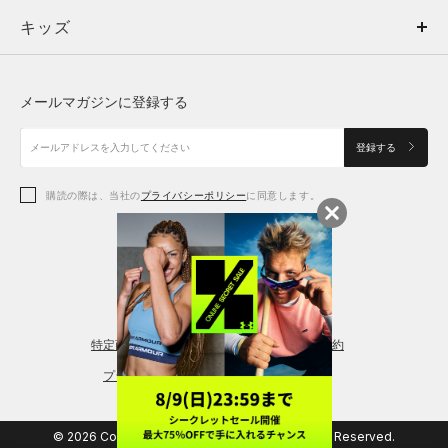
キッズ
トップス
ボトムス
キッズ
トップス
ボトムス
シューズ
シューズ
メールマガジンに登録する
ボトムス
シューズ
アクセサリー
アクセサリー
登録する
シューズ
アクセサリー
購読の際は、当社の
プライバシーポリシー
に同意します。
アクセサリー
スポーツブラ
レギンス＆タイツ
特定商取引法に基づく通販の表記
会員規約
プライバシーポリシー
© 2026 Copyright DOME Corporation. All Rights Reserved.