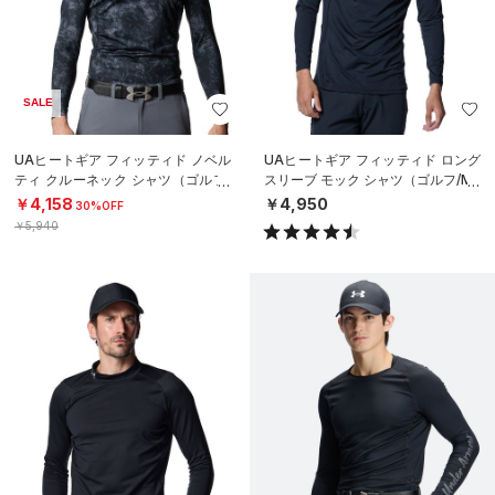
SALE
UAヒートギア フィッティド ノベル
UAヒートギア フィッティド ロング
ティ クルーネック シャツ（ゴルフ/
スリーブ モック シャツ（ゴルフ/ME
MEN）
N）
￥4,158
￥4,950
30%OFF
￥5,940