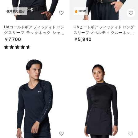
在庫残り僅か
NEW
UAコールドギア フィッティド ロン
UAヒートギア フィッティド ロング
グスリーブ モックネック シャツ
スリーブ ノベルティ クルーネック
（ゴルフ/MEN）
シャツ（ゴルフ/MEN）
￥7,700
￥5,940