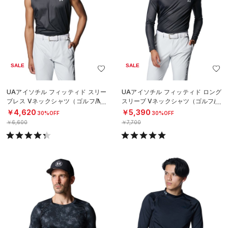
SALE
SALE
UAアイソチル フィッティド スリー
UAアイソチル フィッティド ロング
ブレス Vネックシャツ（ゴルフ/ME
スリーブ Vネックシャツ（ゴルフ/M
N）
EN）
￥4,620
￥5,390
30%OFF
30%OFF
￥6,600
￥7,700