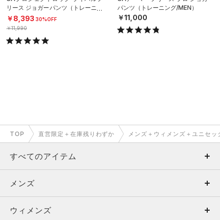
リース ジョガーパンツ（トレーニン
パンツ（トレーニング/MEN）
グ/MEN）
￥11,000
￥8,393
30%OFF
￥11,990
TOP
直営限定＋在庫残りわずか
メンズ＋ウィメンズ＋ユニセッ
すべてのアイテム
メンズ
メンズ
ウィメンズ
トップス
ウィメンズ