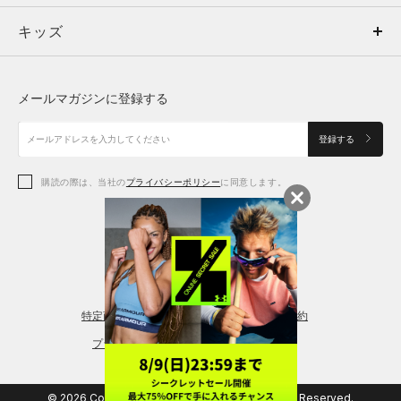
キッズ
トップス
ボトムス
キッズ
トップス
ボトムス
シューズ
シューズ
メールマガジンに登録する
ボトムス
シューズ
アクセサリー
アクセサリー
登録する
シューズ
アクセサリー
購読の際は、当社の
プライバシーポリシー
に同意します。
アクセサリー
スポーツブラ
レギンス＆タイツ
特定商取引法に基づく通販の表記
会員規約
プライバシーポリシー
© 2026 Copyright DOME Corporation. All Rights Reserved.