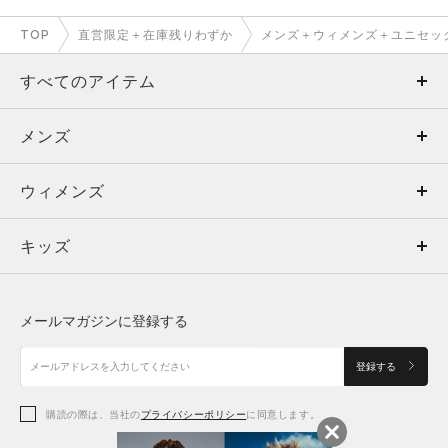
TOP
直営限定＋在庫残りわずか
メンズ＋ウィメンズ＋ユニセッ
すべてのアイテム
メンズ
メンズ
ウィメンズ
トップス
ウィメンズ
キッズ
トップス
ボトムス
キッズ
トップス
ボトムス
シューズ
シューズ
メールマガジンに登録する
ボトムス
シューズ
アクセサリー
アクセサリー
登録する
シューズ
アクセサリー
購読の際は、当社の
プライバシーポリシー
に同意します。