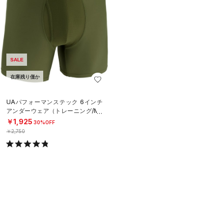
SALE
在庫残り僅か
UAパフォーマンステック 6インチ
アンダーウェア（トレーニング/ME
N）
￥1,925
30%OFF
￥2,750