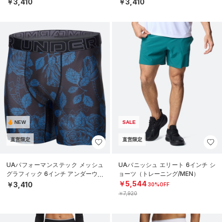
￥3,410
￥3,410
NEW
SALE
直営限定
直営限定
UAパフォーマンステック メッシュ
UAバニッシュ エリート 6インチ シ
グラフィック 6インチ アンダーウェ
ョーツ（トレーニング/MEN）
ア（トレーニング/MEN）
￥5,544
￥3,410
30%OFF
￥7,920