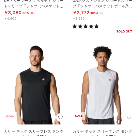
UAドリーマーズ ノベルティ ショー
UAネクストジェン ショートスリー
トスリーブ Tシャツ（バスケットボ
ブ Tシャツ（バスケットボール/ME
ール/MEN）
N）
￥3,080
￥2,772
30%OFF
30%OFF
￥4,400
￥3,960
SOLD OUT
SALE
SALE
カリー テック スリーブレス タンク
カリー テック スリーブレス タンク