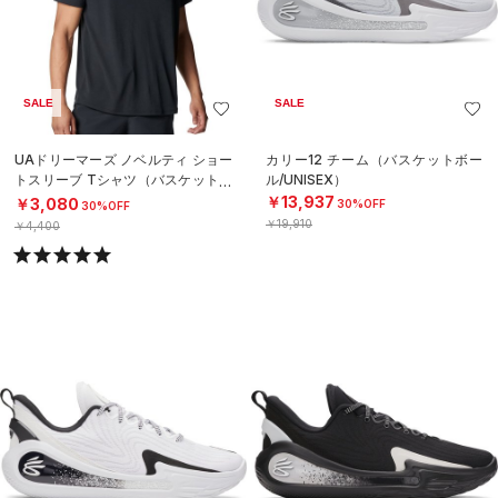
SALE
SALE
UAドリーマーズ ノベルティ ショー
カリー12 チーム（バスケットボー
トスリーブ Tシャツ（バスケットボ
ル/UNISEX）
ール/MEN）
￥13,937
￥3,080
30%OFF
30%OFF
￥19,910
￥4,400