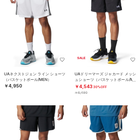
SALE
UAネクストジェン ライン ショーツ
UAドリーマーズ ジャカード メッシ
（バスケットボール/MEN）
ュショーツ（バスケットボール/ME
N）
￥4,950
￥4,543
30%OFF
￥6,490