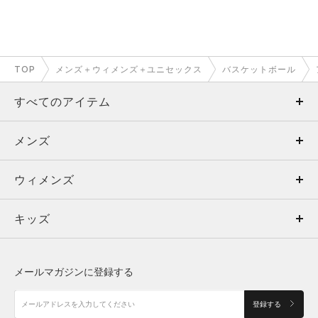
TOP
メンズ＋ウィメンズ＋ユニセックス
バスケットボール
すべてのアイテム
メンズ
メンズ
ウィメンズ
トップス
ウィメンズ
キッズ
トップス
ボトムス
キッズ
トップス
ボトムス
シューズ
シューズ
メールマガジンに登録する
ボトムス
シューズ
アクセサリー
アクセサリー
登録する