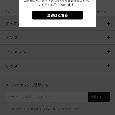
TOP
メンズ＋ウィメンズ＋ユニセックス
バスケットボール
すべてのアイテム
メンズ
メンズ
ウィメンズ
トップス
ウィメンズ
キッズ
トップス
ボトムス
キッズ
トップス
ボトムス
シューズ
シューズ
メールマガジンに登録する
ボトムス
シューズ
アクセサリー
アクセサリー
登録する
シューズ
アクセサリー
購読の際は、当社の
プライバシーポリシー
に同意します。