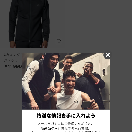
UAロングショット アーマーニット
ジャケット（バスケットボール/ME
N）
￥11,990