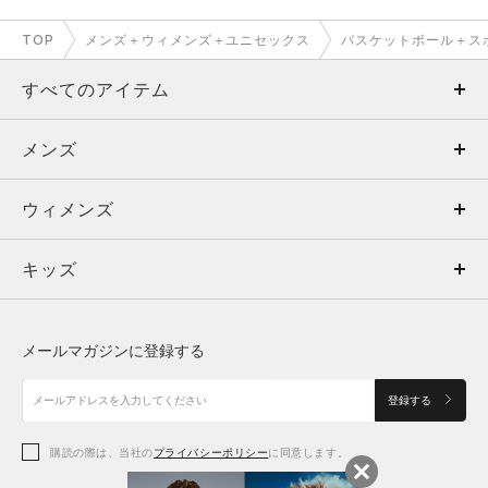
TOP
メンズ＋ウィメンズ＋ユニセックス
バスケットボール＋ス
すべてのアイテム
メンズ
メンズ
ウィメンズ
トップス
ウィメンズ
キッズ
トップス
ボトムス
キッズ
トップス
ボトムス
シューズ
シューズ
メールマガジンに登録する
ボトムス
シューズ
アクセサリー
アクセサリー
登録する
シューズ
アクセサリー
購読の際は、当社の
プライバシーポリシー
に同意します。