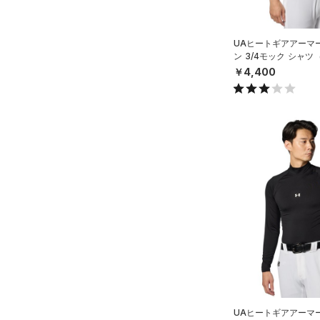
スリーブ
COLDGEAR ARMOUR(コール
（2）
ドギアアーマー)
タオル
（0）
UAヒートギアアーマ
HEATGEAR ARMOUR(ヒート
（0）
ボール
ン 3/4モック シャ
ギアアーマー)
（6）
EN）
￥4,400
（0）
イヤホン＆ヘッドホン
STORM(ストーム)
（0）
（0）
ウォーターボトル
COLDGEAR INFRARED(コー
（0）
その他
ルドギアインフラレッド)
（0）
AUXETIC(オーゼティック)
（0）
Charged Cotton(チャージド
コットン)
（0）
Rival Fleece(ライバルフリー
ス)
（0）
Armour Fleece(アーマーフリ
ース)
（0）
UAヒートギアアーマ