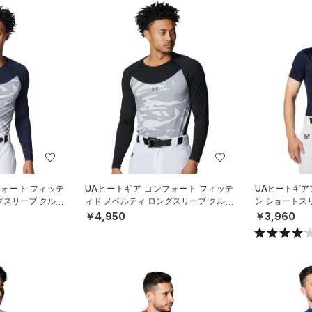
フォート フィッテ
UAヒートギア コンフォート フィッテ
UAヒートギア
グスリーブ クルー
ィド ノベルティ ロングスリーブ クルー
ン ショートス
ボール/M
ネック シャツ（ベースボール/M
ースボール/ME
￥4,950
￥3,960