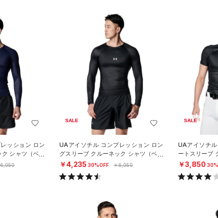
SALE
SALE
プレッション ロン
UAアイソチル コンプレッション ロン
UAアイソチル
ック シャツ（ベー
グスリーブ クルーネック シャツ（ベー
ートスリーブ 
スボール/MEN）
ースボール/ME
￥4,235
￥3,850
6,050
30%OFF
￥6,050
30%