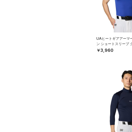
（0）
パンツ(ロングパンツ)
（0）
YS(130cm)
カラー
（8）
スパイク
（0）
スウェット＆フリース
YM(140cm)
（1）
サックパック
スポーツスタイルシューズ
（0）
アンダーウェア
YL(150cm)
（0）
価格
（0）
ウェストバッグ
（0）
ブラック
スカート
ホワイト
ブラウン
グリーン
YXL(160cm)
（0）
サンダル
（0）
ダッフルバッグ
UAヒートギアアーマ
（0）
テクノロジー
S
スイムウェア
ン ショートスリーブ 
（0）
キャップ＆ビーニー
～
円
円
ースボール/MEN）
￥3,960
M
ブルー
パープル
レッド
イエロー
（0）
FLOW(フロー)
（0）
ベルト
在庫
L
HOVR(ホバー)
（0）
（23）
グローブ・手袋
XL
オレンジ
その他
在庫あり
CHARGED(チャージド)
（0）
限定
（0）
アイウェア
2XL
MICRO G(マイクロＧ)
（0）
リストバンド＆ヘッドバンド
3XL
直営限定
（4）
コレクション
（4）
TRIBASE(トライベース)
4XL
公式サイト限定
（0）
（0）
（0）
スポーツマスク
5XL
プロジェクトロック
（0）
在庫残りわずか
（2）
RUSH(ラッシュ)
（0）
（2）
ソックス
6XL
ステフィン・カリー
（0）
ISO-CHILL(アイソチル)
（0）
（1）
ネックウォーマー
アジア限定
（0）
Tech(テック)
（0）
（4）