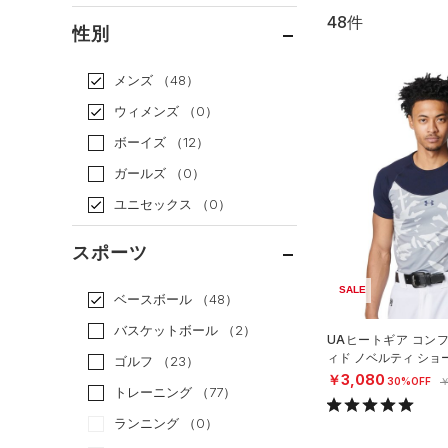
48件
通常価格
（40）
性別
セール
（8）
メンズ
（48）
ウィメンズ
（0）
ボーイズ
（12）
ガールズ
（0）
ユニセックス
（0）
スポーツ
SALE
ベースボール
（48）
バスケットボール
（2）
UAヒートギア コン
ィド ノベルティ ショ
ゴルフ
（23）
ーネック シャツ（ベ
￥3,080
30%OFF
￥
トレーニング
（77）
ランニング
（0）