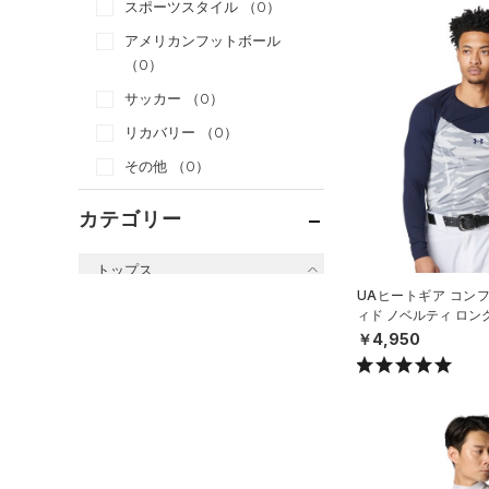
スポーツスタイル
（0）
アメリカンフットボール
（0）
サッカー
（0）
リカバリー
（0）
その他
（0）
カテゴリー
トップス
UAヒートギア コン
すべてのトップス
ィド ノベルティ ロン
ネック シャツ（ベース
￥4,950
（48）
ベースレイヤー
（14）
Tシャツ
（1）
タンクトップ
（0）
ポロシャツ