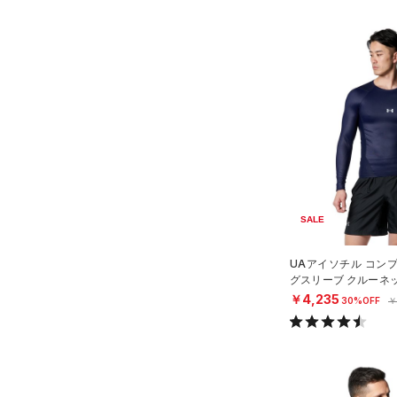
SALE
UAアイソチル コン
グスリーブ クルーネ
スボール/MEN）
￥4,235
30%OFF
￥