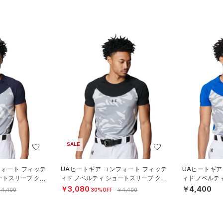
SALE
フォート フィッテ
UAヒートギア コンフォート フィッテ
UAヒートギア
ートスリーブ クル
ィド ノベルティ ショートスリーブ クル
ィド ノベルテ
ースボール
ーネック シャツ（ベースボール
ーネック シャ
￥3,080
￥4,400
4,400
30%OFF
￥4,400