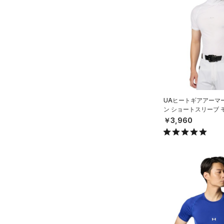
（1）
ロングTシャツ
（3）
パーカー&トレーナー
（6）
ジャケット
（0）
ジャージ
（0）
ベスト
（0）
ダウン・コート
UAヒートギアアーマ
（0）
スポーツブラ
ン ショートスリーブ 
ースボール/MEN）
￥3,960
（0）
セットアップ
（0）
スイムウェア
ボトムス
アクセサリー
すべてのボトムス
シューズ
すべてのアクセサリー
（4）
レギンス&タイツ
すべてのシューズ
（3）
バックパック
（3）
ショートパンツ
サイズ
（0）
スポーツシューズ
ショルダー＆トートバッグ