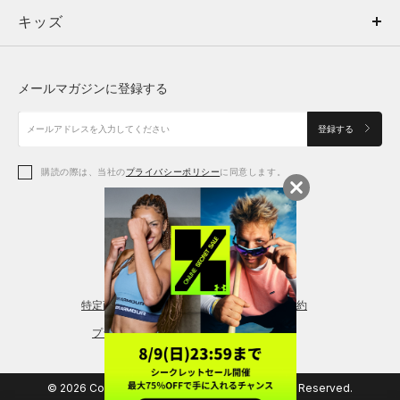
キッズ
トップス
ボトムス
キッズ
トップス
ボトムス
シューズ
シューズ
メールマガジンに登録する
ボトムス
シューズ
アクセサリー
アクセサリー
登録する
シューズ
アクセサリー
購読の際は、当社の
プライバシーポリシー
に同意します。
アクセサリー
スポーツブラ
レギンス＆タイツ
特定商取引法に基づく通販の表記
会員規約
プライバシーポリシー
© 2026 Copyright DOME Corporation. All Rights Reserved.