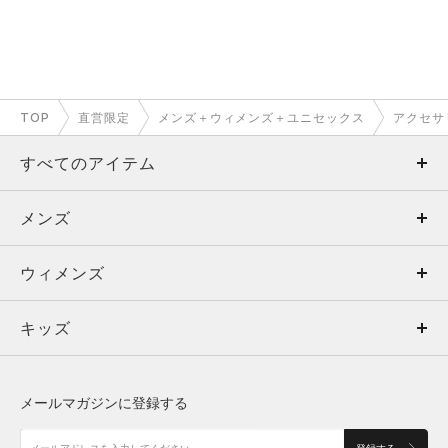
TOP
直営限定
メンズ＋ウィメンズ＋ユニセックス
アクセサ
すべてのアイテム
メンズ
メンズ
ウィメンズ
トップス
ウィメンズ
キッズ
トップス
ボトムス
キッズ
トップス
ボトムス
シューズ
シューズ
メールマガジンに登録する
ボトムス
シューズ
アクセサリー
アクセサリー