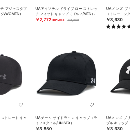
ンチ アジャスタブ
UAアイソチル ドライブ ロー ストレッ
UAメンズ 
グ/WOMEN）
チ フィット キャップ（ゴルフ/MEN）
（トレーニング
￥2,772
￥3,630
30%OFF
￥3,960
 ストレート キャ
UAチーム サイドライン キャップ（ラ
UAメンズ ブ
イフスタイル/UNISEX）
ブル キャップ
￥3,850
￥3,630