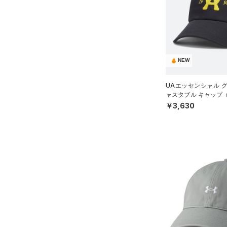
ブラック
ホワイト
ブラウン
グリーン
MDLG
（14）
サンダル
LGXL
ブルー
パープル
レッド
イエロー
NEW
オレンジ
その他
UAエッセンシャル 
ャスタブル キャップ
価格
UNISEX）
￥3,630
テクノロジー
～
円
円
FLOW(フロー)
（0）
在庫
HOVR(ホバー)
（0）
在庫あり
CHARGED(チャージド)
（0）
限定
MICRO G(マイクロＧ)
（0）
直営限定
（0）
コレクション
TRIBASE(トライベース)