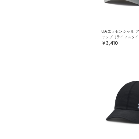
公式サイト限定
（0）
（0）
プロジェクトロック
（0）
在庫残りわずか
（3）
RUSH(ラッシュ)
（0）
ステフィン・カリー
（0）
ISO-CHILL(アイソチル)
（4）
アジア限定
（0）
Tech(テック)
（0）
UAエッセンシャル 
ャップ（ライフスタイル
COLDGEAR ARMOUR(コール
￥3,410
ドギアアーマー)
（0）
HEATGEAR ARMOUR(ヒート
ギアアーマー)
（0）
STORM(ストーム)
（0）
COLDGEAR INFRARED(コー
ルドギアインフラレッド)
（0）
AUXETIC(オーゼティック)
（0）
Charged Cotton(チャージド
コットン)
（0）
Rival Fleece(ライバルフリー