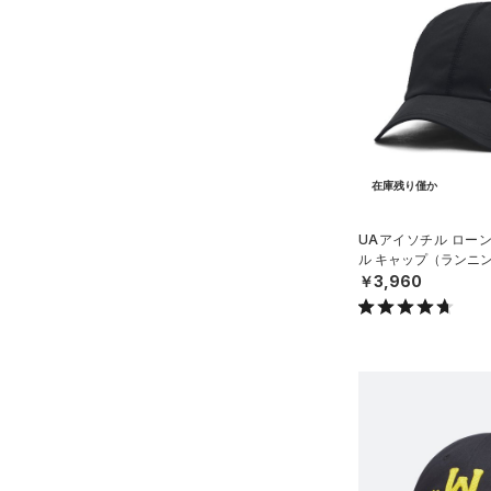
ソックス
（1）
ネックウォーマー
（6）
スリーブ
（6）
タオル
（0）
ボール
（0）
イヤホン＆ヘッドホン
在庫残り僅か
（1）
ウォーターボトル
UAアイソチル ロー
（4）
ル キャップ（ランニン
その他
￥3,960
シューズ
すべてのシューズ
サイズ
（68）
スポーツシューズ
YSM/YMD
カラー
（2）
スパイク
ONESIZE
スポーツスタイルシューズ
SMMD
（13）