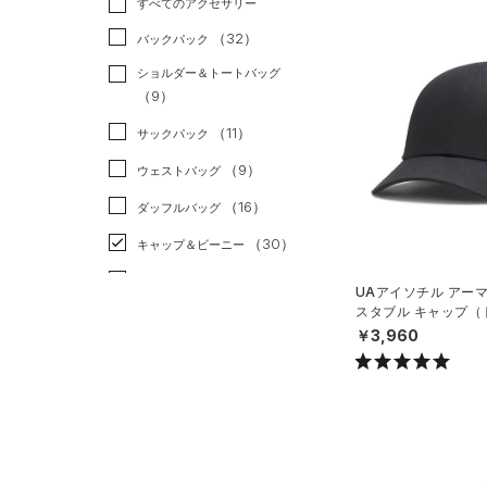
すべてのアクセサリー
（41）
スポーツスタイル
（12）
レギンス&タイツ
（146）
Tシャツ
（32）
アメリカンフットボール
バックパック
（99）
ショートパンツ
（30）
タンクトップ
（0）
ショルダー＆トートバッグ
（70）
パンツ(ロングパンツ)
（26）
ポロシャツ
（9）
サッカー
（0）
（9）
スウェット＆フリース
（23）
ロングTシャツ
リカバリー
（0）
（11）
サックパック
（31）
アンダーウェア
（14）
パーカー&トレーナー
その他
（0）
（9）
ウェストバッグ
（0）
スカート
（42）
ジャケット
（16）
ダッフルバッグ
（5）
スイムウェア
（20）
ジャージ
（30）
キャップ＆ビーニー
（1）
ベスト
（4）
ベルト
UAアイソチル アー
（3）
ダウン・コート
スタブル キャップ（
（21）
グローブ・手袋
N）
￥3,960
（12）
スポーツブラ
（4）
アイウェア
（0）
セットアップ
リストバンド＆ヘッドバンド
（7）
（1）
スイムウェア
（0）
スポーツマスク
（33）