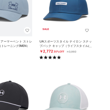
SALE
 アーマーベント ストレ
UAスポーツスタイル ナイロン スナッ
（トレーニング/MEN）
プバック キャップ（ライフスタイル/M
EN）
￥2,772
30%OFF
￥3,960