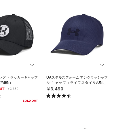
ング トラッカーキャップ
UAステルスフォーム アンクラッシャブ
/MEN）
ル キャップ（ライフスタイル/UNISE
X）
￥6,490
OFF
￥3,630
SOLD OUT