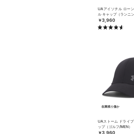
ス)
（0）
UAアイソチル ロー
ル キャップ（ランニン
Armour Fleece(アーマーフリ
￥3,960
ース)
（0）
在庫残り僅か
UAストーム ドライブ
ップ（ゴルフ/MEN）
￥3,960