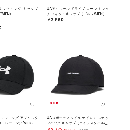
ブリッツィング キャップ
UAアイソチル ドライブ ロー ストレッ
/MEN）
チ フィット キャップ（ゴルフ/MEN）
￥3,960
SALE
リッツィング アジャスタ
UAスポーツスタイル ナイロン スナッ
（トレーニング/MEN）
プバック キャップ（ライフスタイル/M
EN）
￥2,772
30%OFF
￥3,960