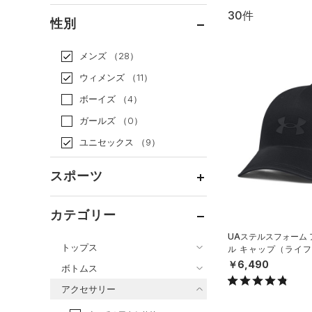
30件
通常価格
（20）
性別
セール
（10）
メンズ
（28）
ウィメンズ
（11）
ボーイズ
（4）
ガールズ
（0）
ユニセックス
（9）
スポーツ
ベースボール
（0）
カテゴリー
バスケットボール
（0）
UAステルスフォーム
トップス
ル キャップ（ライフス
ゴルフ
（6）
X）
￥6,490
ボトムス
トレーニング
すべてのトップス
（8）
アクセサリー
すべてのボトムス
ランニング
（4）
（91）
ベースレイヤー