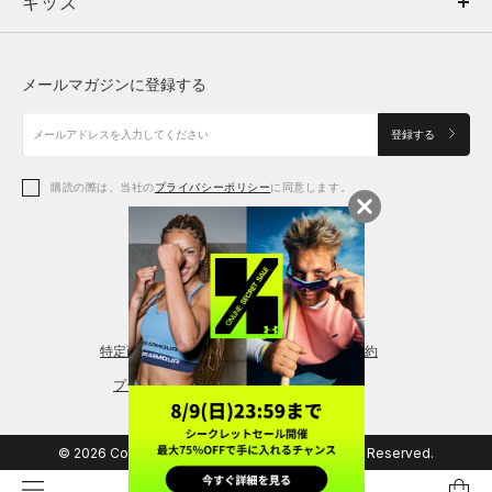
キッズ
トップス
ボトムス
キッズ
トップス
ボトムス
シューズ
シューズ
メールマガジンに登録する
ボトムス
シューズ
アクセサリー
アクセサリー
登録する
シューズ
アクセサリー
購読の際は、当社の
プライバシーポリシー
に同意します。
アクセサリー
スポーツブラ
レギンス＆タイツ
特定商取引法に基づく通販の表記
会員規約
プライバシーポリシー
© 2026 Copyright DOME Corporation. All Rights Reserved.