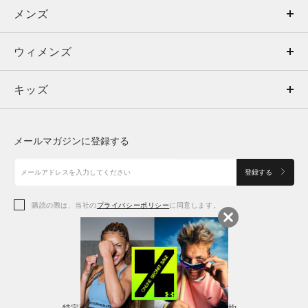
メンズ
メンズ
ウィメンズ
トップス
ウィメンズ
キッズ
トップス
ボトムス
キッズ
トップス
ボトムス
シューズ
シューズ
メールマガジンに登録する
ボトムス
シューズ
アクセサリー
アクセサリー
登録する
シューズ
アクセサリー
購読の際は、当社の
プライバシーポリシー
に同意します。
アクセサリー
スポーツブラ
レギンス＆タイツ
特定商取引法に基づく通販の表記
会員規約